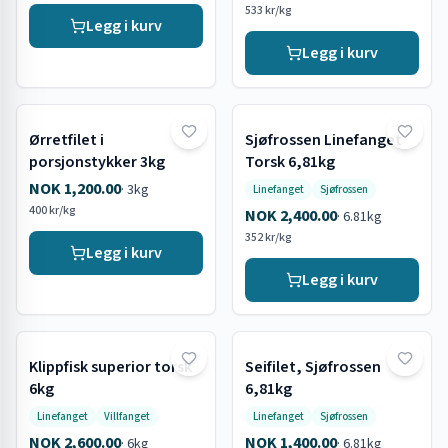
533 kr/kg
Legg i kurv
Legg i kurv
Ørretfilet i
Sjøfrossen Linefanget
porsjonstykker 3kg
Torsk 6,81kg
NOK 1,200.00
·
3kg
Linefanget
Sjøfrossen
400 kr/kg
NOK 2,400.00
·
6.81kg
352 kr/kg
Legg i kurv
Legg i kurv
Klippfisk superior torsk
Seifilet, Sjøfrossen
Utsolgt
6kg
6,81kg
Linefanget
Villfanget
Linefanget
Sjøfrossen
NOK 2,600.00
NOK 1,400.00
·
6kg
·
6.81kg