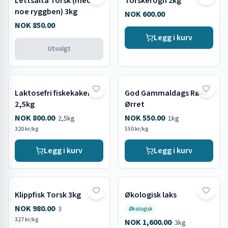
Lettsalta Torsk (med
Torskerogn 2kg
Utsolgt
noe ryggben) 3kg
NOK 600.00
NOK 850.00
Legg i kurv
Utsolgt
Laktosefri fiskekaker
God Gammaldags Røkt
2,5kg
Ørret
NOK 800.00
NOK 550.00
·
2,5kg
·
1kg
320 kr/kg
550 kr/kg
Legg i kurv
Legg i kurv
Klippfisk Torsk 3kg
Økologisk laks
NOK 980.00
·
3
Økologisk
327 kr/kg
NOK 1,600.00
·
3kg