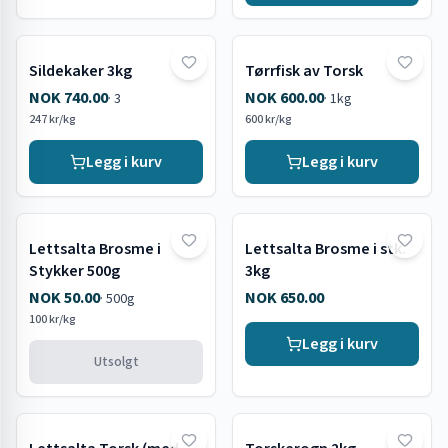
Sildekaker 3kg
Tørrfisk av Torsk
NOK 740.00
NOK 600.00
·
3
·
1kg
247 kr/kg
600 kr/kg
Legg i kurv
Legg i kurv
Lettsalta Brosme i
Lettsalta Brosme i stk.
Utsolgt
Stykker 500g
3kg
NOK 50.00
NOK 650.00
·
500g
100 kr/kg
Legg i kurv
Utsolgt