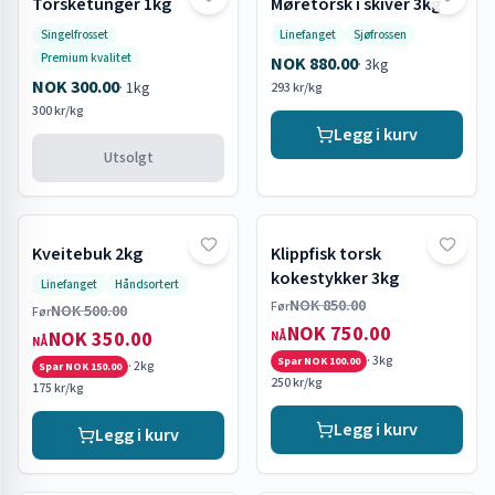
Torsketunger 1kg
Møretorsk i skiver 3kg
Utsolgt
Singelfrosset
Linefanget
Sjøfrossen
Premium kvalitet
NOK 880.00
·
3kg
NOK 300.00
·
1kg
293 kr/kg
300 kr/kg
Legg i kurv
Utsolgt
Kveitebuk 2kg
Klippfisk torsk
Tilbud
Tilbud
kokestykker 3kg
Linefanget
Håndsortert
NOK 850.00
Før
NOK 500.00
Før
NOK 750.00
NOK 350.00
NÅ
NÅ
·
3kg
Spar
NOK 100.00
·
2kg
Spar
NOK 150.00
250 kr/kg
175 kr/kg
Legg i kurv
Legg i kurv