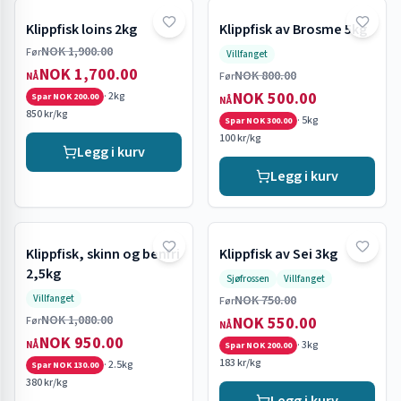
Klippfisk loins 2kg
Klippfisk av Brosme 5kg
Tilbud
Tilbud
NOK 1,900.00
Før
Villfanget
NOK 1,700.00
NOK 800.00
Før
NÅ
NOK 500.00
·
2kg
Spar
NOK 200.00
NÅ
850 kr/kg
·
5kg
Spar
NOK 300.00
100 kr/kg
Legg i kurv
Legg i kurv
Klippfisk, skinn og benfri
Klippfisk av Sei 3kg
Tilbud
Tilbud
2,5kg
Sjøfrossen
Villfanget
Villfanget
NOK 750.00
Før
NOK 1,080.00
NOK 550.00
Før
NÅ
NOK 950.00
·
3kg
NÅ
Spar
NOK 200.00
183 kr/kg
·
2.5kg
Spar
NOK 130.00
380 kr/kg