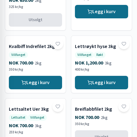
NOK 650.00
·
2kg
325 kr/kg
Legg i kurv
Utsolgt
Kvalbiff Indrefilet 2kg
Lettrøykt hyse 3kg
Villfanget
Villfanget
Røkt
NOK 700.00
NOK 1,200.00
·
2kg
·
3kg
350 kr/kg
400 kr/kg
Legg i kurv
Legg i kurv
Lettsaltet Uer 3kg
Breiflabbfilet 2kg
Utsolgt
NOK 700.00
·
2kg
Lettsaltet
Villfanget
350 kr/kg
NOK 700.00
·
3kg
233 kr/kg