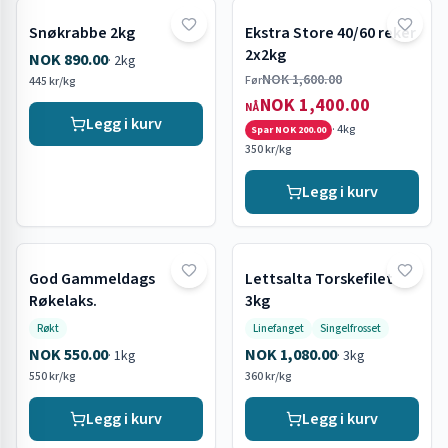
Snøkrabbe 2kg
Ekstra Store 40/60 reker
Tilbud
2x2kg
NOK 890.00
·
2kg
NOK 1,600.00
Før
445 kr/kg
NOK 1,400.00
NÅ
Legg i kurv
·
4kg
Spar
NOK 200.00
350 kr/kg
Legg i kurv
God Gammeldags
Lettsalta Torskefilet
Røkelaks.
3kg
Røkt
Linefanget
Singelfrosset
NOK 550.00
NOK 1,080.00
·
1kg
·
3kg
550 kr/kg
360 kr/kg
Legg i kurv
Legg i kurv