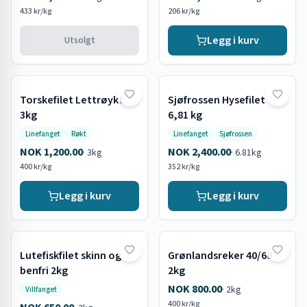
433 kr/kg
206 kr/kg
Legg i kurv
Utsolgt
Torskefilet Lettrøykt
Sjøfrossen Hysefilet
3kg
6,81 kg
Linefanget
Røkt
Linefanget
Sjøfrossen
NOK 1,200.00
NOK 2,400.00
·
3kg
·
6.81kg
400 kr/kg
352 kr/kg
Legg i kurv
Legg i kurv
Lutefiskfilet skinn og
Grønlandsreker 40/60
Utsolgt
benfri 2kg
2kg
NOK 800.00
·
2kg
Villfanget
400 kr/kg