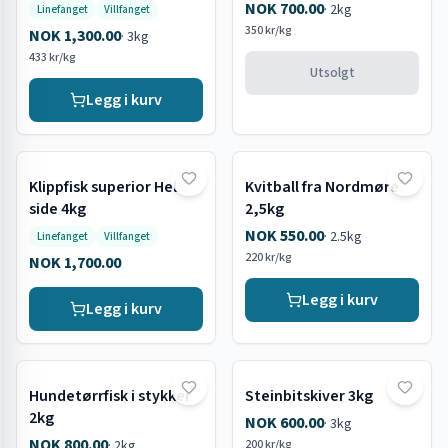
NOK 700.00
·
2kg
Linefanget
Villfanget
350 kr/kg
NOK 1,300.00
·
3kg
433 kr/kg
Utsolgt
Legg i kurv
Klippfisk superior Hel
Kvitball fra Nordmøre
side 4kg
2,5kg
NOK 550.00
·
2.5kg
Linefanget
Villfanget
220 kr/kg
NOK 1,700.00
Legg i kurv
Legg i kurv
Hundetørrfisk i stykker
Steinbitskiver 3kg
2kg
NOK 600.00
·
3kg
NOK 800.00
·
2kg
200 kr/kg