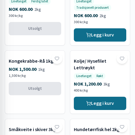
Linefanget
Ferdig lutet
Linefanget
Tradisjonelt produsert
NOK 600.00
·
2kg
NOK 600.00
·
2kg
300 kr/kg
300 kr/kg
Utsolgt
Legg i kurv
Kongekrabbe-Rå 1kg
Kolje/ Hysefilet
Utsolgt
Lettrøykt
NOK 1,500.00
·
1kg
1,500 kr/kg
Linefanget
Røkt
NOK 1,200.00
·
3kg
Utsolgt
400 kr/kg
Legg i kurv
Småkveite i skiver 3kg
Hundetørrfisk hel 2kg
Utsolgt