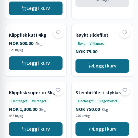
Utsolgt
Legg i kurv
Klippfisk kutt 4kg
Røykt sildefilet
NOK 500.00
·
4kg
Røkt
Villfanget
125 kr/kg
NOK 75.00
Legg i kurv
Legg i kurv
Klippfisk superior 3kg
Steinbitfilet i stykker
Linefanget
Villfanget
Linefanget
Singelfrosset
NOK 1,300.00
NOK 750.00
·
3kg
·
3kg
433 kr/kg
250 kr/kg
Legg i kurv
Legg i kurv