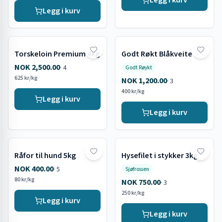
Legg i kurv
Legg i kurv
Torskeloin Premium 4kg
Godt Røkt Blåkveite
NOK 2,500.00
·
4
Godt Røykt
625 kr/kg
NOK 1,200.00
·
3
400 kr/kg
Legg i kurv
Legg i kurv
Råfor til hund 5kg
Hysefilet i stykker 3kg
NOK 400.00
·
5
Sjøfrossen
80 kr/kg
NOK 750.00
·
3
250 kr/kg
Legg i kurv
Legg i kurv