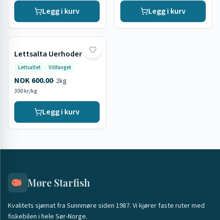
Legg i kurv
Legg i kurv
Lettsalta Uerhoder
Lettsaltet
Villfanget
NOK 600.00
·
2kg
300 kr/kg
Legg i kurv
Møre Starfish
Kvalitets sjømat fra Sunnmøre siden 1987. Vi kjører faste ruter med
fiskebilen i hele Sør-Norge.