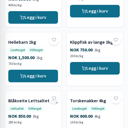
400 kr/kg
Legg i kurv
Legg i kurv
Hellebarn 2kg
Klippfisk av lange 3kg
NOK 750.00
·
3kg
Linefanget
Villfanget
250 kr/kg
NOK 1,500.00
·
2kg
750 kr/kg
Legg i kurv
Legg i kurv
Blåkveite Lettsaltet 3kg
Torskenakker 4kg
Lettsaltet
Villfanget
Linefanget
Villfanget
NOK 850.00
NOK 600.00
·
3kg
·
4kg
283 kr/kg
150 kr/kg