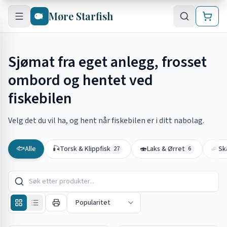
Hopp til hovedinnhold
Møre Starfish
Sjømat fra eget anlegg, frosset
ombord og hentet ved
fiskebilen
Velg det du vil ha, og hent når fiskebilen er i ditt nabolag.
🐟
Alle
🎣
Torsk & Klippfisk
🍣
Laks & Ørret
🦐
Sk
27
6