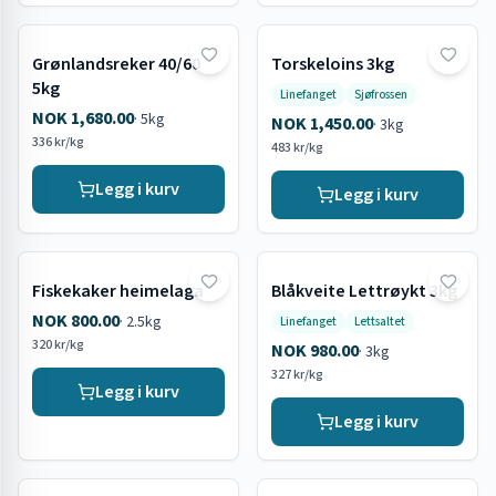
Grønlandsreker 40/60
Torskeloins 3kg
5kg
Linefanget
Sjøfrossen
NOK 1,680.00
·
5kg
NOK 1,450.00
·
3kg
336 kr/kg
483 kr/kg
Legg i kurv
Legg i kurv
Fiskekaker heimelaga
Blåkveite Lettrøykt 3kg
NOK 800.00
·
2.5kg
Linefanget
Lettsaltet
320 kr/kg
NOK 980.00
·
3kg
327 kr/kg
Legg i kurv
Legg i kurv