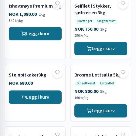
Ishavsrøye Premium 2kg
Seifilet i Stykker,
sjøfrossen 3kg
NOK 1,080.00
·
2kg
540 kr/kg
Linefanget
Singelfrosset
NOK 750.00
·
3kg
Legg i kurv
250 kr/kg
Legg i kurv
Steinbitkaker3kg
Brosme Lettsalta 5kg
NOK 680.00
Singelfrosset
Lettsaltet
NOK 800.00
·
5kg
Legg i kurv
160 kr/kg
Legg i kurv