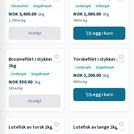
Håndsortert
Singelfrosset
Linefanget
Villfanget
NOK 3,400.00
NOK 1,080.00
·
2kg
·
3kg
1,700 kr/kg
360 kr/kg
Legg i kurv
Utsolgt
Brosmefilet i stykker
Torskefilet i stykker 3kg
Utsolgt
3kg
Linefanget
Singelfrosset
Linefanget
Singelfrosset
NOK 1,200.00
·
3kg
NOK 550.00
·
3kg
400 kr/kg
183 kr/kg
Legg i kurv
Utsolgt
Lutefisk av torsk 2kg
Lutefisk av lange 2kg
Utsolgt