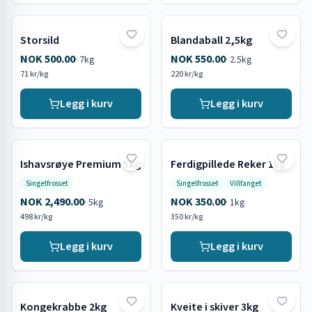
Storsild
Blandaball 2,5kg
NOK 500.00
NOK 550.00
·
7kg
·
2.5kg
71 kr/kg
220 kr/kg
Legg i kurv
Legg i kurv
Ishavsrøye Premium 5kg
Ferdigpillede Reker 1kg
Singelfrosset
Singelfrosset
Villfanget
NOK 2,490.00
NOK 350.00
·
5kg
·
1kg
498 kr/kg
350 kr/kg
Legg i kurv
Legg i kurv
Kongekrabbe 2kg
Kveite i skiver 3kg
Utsolgt