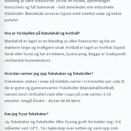
blanding av ulike fiskesorter. De har en rustikk, hjemmelaget
konsistens og full fiskesmak – helt annerledes enn industrielle
fiskeboller. Blandaball serveres typisk med smeltet smør og kokte
poteter.
Hva er forskjellen på blandaball og kvitball?
Blandaball er laget av en blanding av ulike fiskesorter og har en
mørkere farge og kraftigere smak. Kvitball er laget av hvitfisk (typisk
torsk eller hyse) og har et mildere, lysere preg. Begge er tradisjonell
vestlandsk husmannskost.
Hvordan varmer jeg opp fiskekaker og fiskeboller?
Fiskekaker stekes i smør på middels varme i 3-4 minutter per side til
de er gylne og gjennomvarme. Fiskeboller (blandaball/kvitball)
varmes best i lettsaltet vann eller i saus på svak varme i 5-10
minutter. Unngå å koke – da kan de bli tørre.
Kan jeg fryse fiskekaker?
Ja, fiskekaker og fiskeboller tåler frysing godt. De holder seg i 3-6
måneder ved -18°C. Tin i kjøleskap over natten og varm opp som