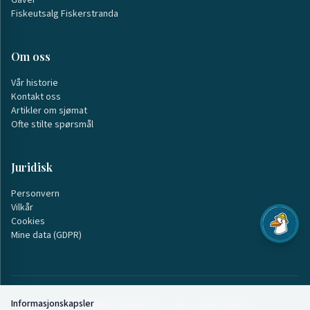
Gaver
Fiskeutsalg Fiskerstranda
Om oss
Vår historie
Kontakt oss
Artikler om sjømat
Ofte stilte spørsmål
Juridisk
Personvern
Vilkår
Cookies
Mine data (GDPR)
Informasjonskapsler
©
2026
Møre Starfish AS · Org.nr: 928 103 005