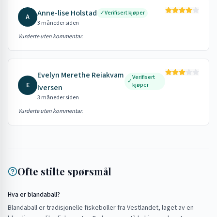
Anne-lise Holstad
✓
Verifisert kjøper
A
3 måneder siden
Vurderte uten kommentar.
Evelyn Merethe Reiakvam
Verifisert
✓
E
kjøper
Iversen
3 måneder siden
Vurderte uten kommentar.
Ofte stilte spørsmål
Hva er blandaball?
Blandaball er tradisjonelle fiskeboller fra Vestlandet, laget av en