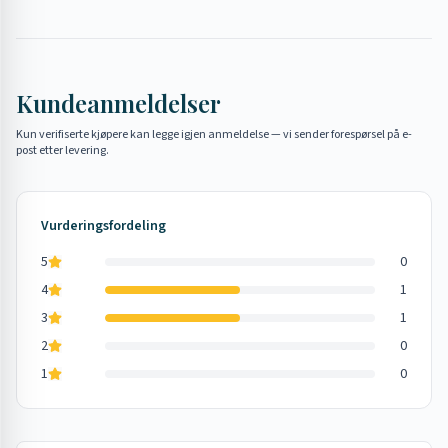
Kundeanmeldelser
Kun verifiserte kjøpere kan legge igjen anmeldelse — vi sender forespørsel på e-
post etter levering.
Vurderingsfordeling
5
0
4
1
3
1
2
0
1
0