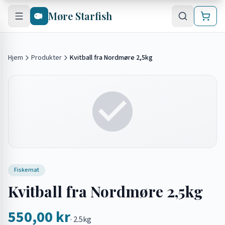
Hopp til hovedinnhold
Møre Starfish
Hjem
Produkter
Kvitball fra Nordmøre 2,5kg
Fiskemat
Kvitball fra Nordmøre 2,5kg
550,00 kr
·
2.5kg