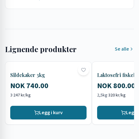
Lignende produkter
Se alle
Sildekaker 3kg
Laktosefri fiskek
NOK 740.00
NOK 800.00
3
·
247 kr/kg
2,5kg
·
320 kr/kg
Legg i kurv
Legg i