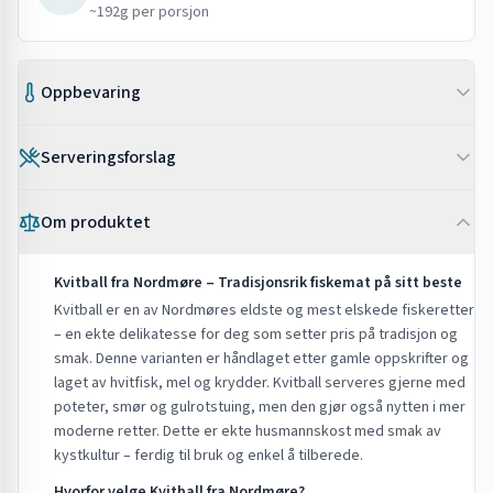
~192g per porsjon
Oppbevaring
Frosset
Serveringsforslag
Oppbevares ved -18°C. Holdbar i 6-9 måneder
Etter tining
•
Varm opp i stekepanne eller ovn og server med poteter og løk
Etter tining: bruk innen 2 dager, oppbevar i kjøleskap
Om produktet
•
Fiskekaker i brød med remulade og salat – en norsk
gatematklassiker
Tips
Kvitball fra Nordmøre – Tradisjonsrik fiskemat på sitt beste
•
Med stuing og kokte grønnsaker – raskt og enkelt
•
Kan varmes direkte fra fryst i stekepanne eller ovn
hverdagsmåltid
Kvitball er en av Nordmøres eldste og mest elskede fiskeretter
•
Tin i kjøleskap hvis du vil ha jevnere oppvarming
– en ekte delikatesse for deg som setter pris på tradisjon og
•
Blandaball med smeltet smør og flatbrød
•
Ferdigprodukter – bare varm opp og server
smak. Denne varianten er håndlaget etter gamle oppskrifter og
•
Følg anvisningen på pakken for beste resultat
laget av hvitfisk, mel og krydder. Kvitball serveres gjerne med
poteter, smør og gulrotstuing, men den gjør også nytten i mer
moderne retter. Dette er ekte husmannskost med smak av
kystkultur – ferdig til bruk og enkel å tilberede.
Hvorfor velge Kvitball fra Nordmøre?