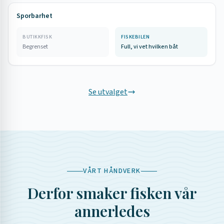
Sporbarhet
BUTIKKFISK
FISKEBILEN
Begrenset
Full, vi vet hvilken båt
Se utvalget
VÅRT HÅNDVERK
Derfor smaker fisken vår
annerledes