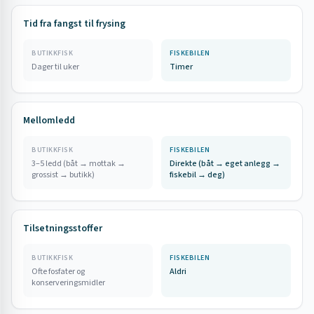
Tid fra fangst til frysing
BUTIKKFISK
FISKEBILEN
Dager til uker
Timer
Mellomledd
BUTIKKFISK
FISKEBILEN
3–5 ledd (båt → mottak →
Direkte (båt → eget anlegg →
grossist → butikk)
fiskebil → deg)
Tilsetningsstoffer
BUTIKKFISK
FISKEBILEN
Ofte fosfater og
Aldri
konserveringsmidler