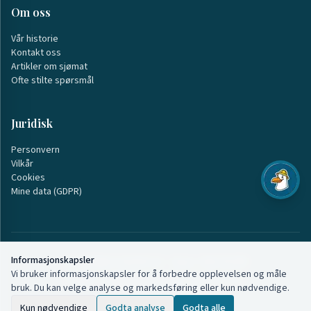
Om oss
Vår historie
Kontakt oss
Artikler om sjømat
Ofte stilte spørsmål
Juridisk
Personvern
Vilkår
Cookies
Mine data (GDPR)
Informasjonskapsler
©
2026
Møre Starfish AS · Org.nr: 928 103 005
Vi bruker informasjonskapsler for å forbedre opplevelsen og måle
Svingen 7, 6036 Mauseidvåg ·
Tlf: 402 00 911
bruk. Du kan velge analyse og markedsføring eller kun nødvendige.
Fiskebilen er på veien
Kun nødvendige
Godta analyse
Godta alle