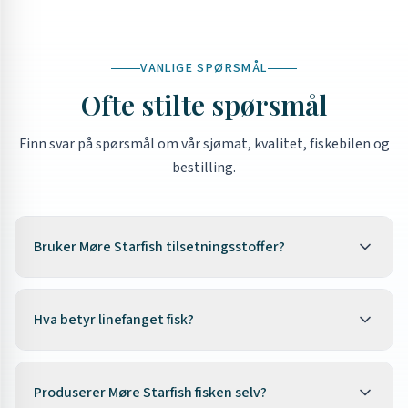
VANLIGE SPØRSMÅL
Ofte stilte spørsmål
Finn svar på spørsmål om vår sjømat, kvalitet, fiskebilen og
bestilling.
Bruker Møre Starfish tilsetningsstoffer?
Nei. Vi bruker ingen fosfater, konserveringsmidler eller
kunstige tilsetningsstoffer. Våre lettsaltede produkter
Hva betyr linefanget fisk?
inneholder kun fisk, salt og sukker. Røkte produkter er
røkt med ekte bjørkeved i vårt eget røykeri – ingen
Linefanget betyr at fisken er fanget med krok og line,
flytende røyk eller kunstig aroma.
Les om vår kvalitet
én og én fisk. Dette gir minst skade på fisken, best
Produserer Møre Starfish fisken selv?
→