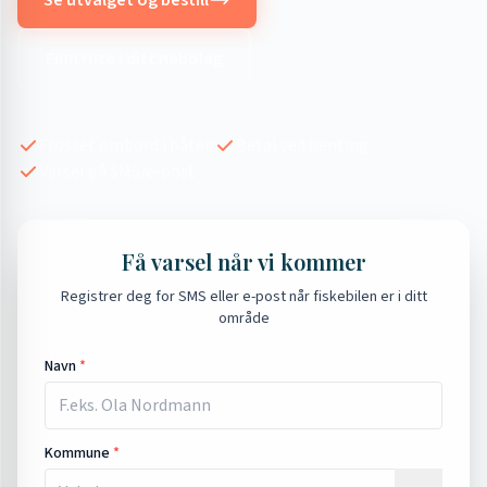
Se utvalget og bestill
Finn rute i ditt nabolag
Frosset ombord i båten
Betal ved henting
Varsel på SMS/e-post
Få varsel når vi kommer
Registrer deg for SMS eller e-post når fiskebilen er i ditt
område
Navn
*
Kommune
*