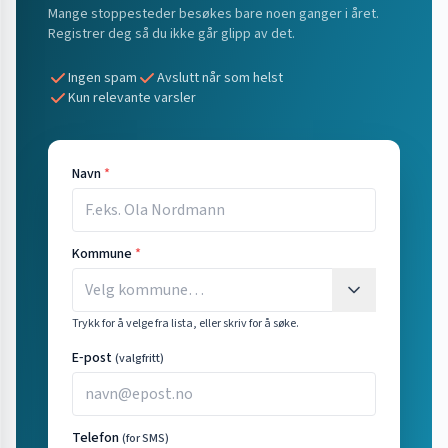
Mange stoppesteder besøkes bare noen ganger i året.
Registrer deg så du ikke går glipp av det.
Ingen spam
Avslutt når som helst
Kun relevante varsler
Navn
*
Kommune
*
Trykk for å velge fra lista, eller skriv for å søke.
E‑post
(valgfritt)
Telefon
(for SMS)