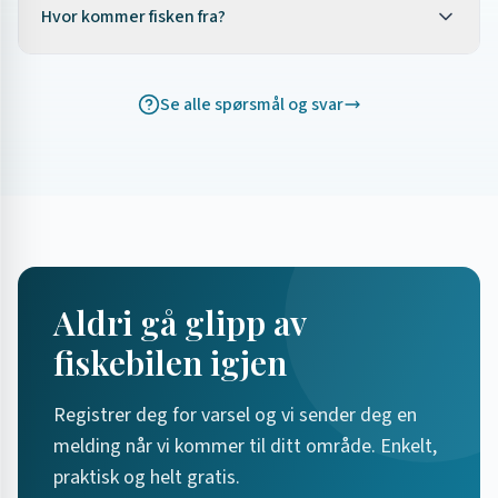
fiskebilen. Registrer deg for varsel så får du beskjed når
Hvor kommer fisken fra?
vi kommer til ditt område. Betaling skjer ved henting.
Registrer deg
→
Vi selger norsk kvalitets fisk og skalldyr fra Sunnmøre
og norskekysten. Alt er sjøfrossen for beste kvalitet.
Se alle spørsmål og svar
Mye av fisken er linefanget for skånsom behandling.
Se
produkter
→
Aldri gå glipp av
fiskebilen igjen
Registrer deg for varsel og vi sender deg en
melding når vi kommer til ditt område. Enkelt,
praktisk og helt gratis.