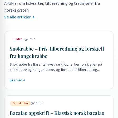
Artikler om fiskearter, tilberedning og tradisjoner fra
norskekysten.
Se alle artikler
Guider
9
min
Snøkrabbe – Pris, tilberedning og forskjell
fra kongekrabbe
Snøkrabbe fra Barentshavet: se kilopris, lær forskjellen på
snøkrabbe og kongekrabbe, og finn tips til tilberedning.
Bestill og hent ved fiskebilen.
Les mer
Oppskrifter
10
min
Bacalao oppskrift – Klassisk norsk bacalao