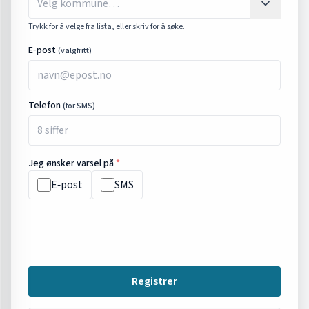
Trykk for å velge fra lista, eller skriv for å søke.
E‑post
(valgfritt)
Telefon
(for SMS)
Jeg ønsker varsel på
*
E‑post
SMS
Registrer