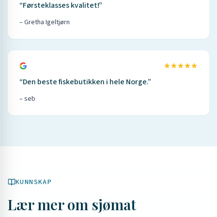
“
Førsteklasses kvalitet!
”
–
Gretha Igeltjørn
“
Den beste fiskebutikken i hele Norge.
”
–
seb
KUNNSKAP
Lær mer om sjømat