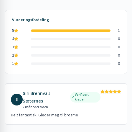
Vurderingsfordeling
5
1
4
0
3
0
2
0
1
0
Siri Brennvall
Verifisert
✓
S
kjøper
Sæternes
2 måneder siden
Helt fantastisk. Gleder meg til brosme