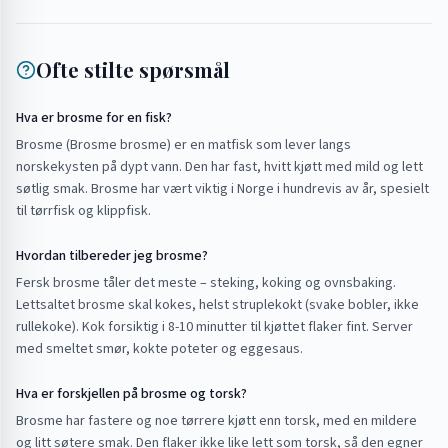
Ofte stilte spørsmål
Hva er brosme for en fisk?
Brosme (Brosme brosme) er en matfisk som lever langs
norskekysten på dypt vann. Den har fast, hvitt kjøtt med mild og lett
søtlig smak. Brosme har vært viktig i Norge i hundrevis av år, spesielt
til tørrfisk og klippfisk.
Hvordan tilbereder jeg brosme?
Fersk brosme tåler det meste – steking, koking og ovnsbaking.
Lettsaltet brosme skal kokes, helst struplekokt (svake bobler, ikke
rullekoke). Kok forsiktig i 8-10 minutter til kjøttet flaker fint. Server
med smeltet smør, kokte poteter og eggesaus.
Hva er forskjellen på brosme og torsk?
Brosme har fastere og noe tørrere kjøtt enn torsk, med en mildere
og litt søtere smak. Den flaker ikke like lett som torsk, så den egner