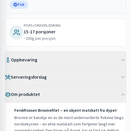
Fisk
PORSJONSVEILEDNING
15-17 porsjoner
~200g per porsjon
Oppbevaring
Frosset
Serveringsforslag
Oppbevares ved -18°C. Holdbar i 9-12 måneder
Etter tining
•
Struplekokt med eggesaus, smeltet smør og kokte poteter –
Etter tining: bruk innen 2 dager
Om produktet
klassisk nordnorsk
•
Kokt med hvit saus, bacon og gulrøtter
Tips
Ferskfrossen Brosmefilet – en ukjent matskatt fra dypet
•
Brosme brukes mye som lutefisk
•
Tin i kjøleskap over natten for best resultat
Brosme er kanskje en av de mest undervurderte fiskene langs
•
I fiskegryte med rotgrønnsaker og kremet saus
•
Brosme har fast, hvitt kjøtt som holder seg godt under
norskekysten – en ekte matskatt som fortjener langt mer
tilberedning
oppmerksomhet. Den trives på dypet, har et fast og delikat