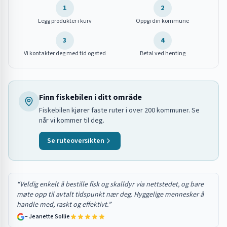
1
2
Legg produkter i kurv
Oppgi din kommune
3
4
Vi kontakter deg med tid og sted
Betal ved henting
Finn fiskebilen i ditt område
Fiskebilen kjører faste ruter i over 200 kommuner. Se
når vi kommer til deg.
Se ruteoversikten
“
Veldig enkelt å bestille fisk og skalldyr via nettstedet, og bare
møte opp til avtalt tidspunkt nær deg. Hyggelige mennesker å
handle med, raskt og effektivt.
”
–
Jeanette Sollie