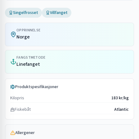
Singelfrosset
Villfanget
OPPRINNELSE
Norge
FANGSTMETODE
Linefanget
Produktspesifikasjoner
Kilopris
183 kr/kg
Fiskebåt
Atlantic
Allergener