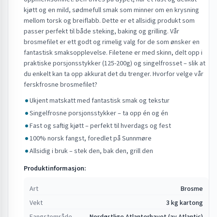
•
Lettsaltet brosme skal kokes, ikke stekes – struplekok for
kjøtt og en mild, sødmefull smak som minner om en krysning
best resultat
mellom torsk og breiflabb. Dette er et allsidig produkt som
passer perfekt til både steking, baking og grilling. Vår
brosmefilet er ett godt og rimelig valg for de som ønsker en
fantastisk smaksopplevelse. Filetene er med skinn, delt opp i
praktiske porsjonsstykker (125-200g) og singelfrosset – slik at
du enkelt kan ta opp akkurat det du trenger. Hvorfor velge vår
ferskfrosne brosmefilet?
Ukjent matskatt med fantastisk smak og tekstur
Singelfrosne porsjonsstykker – ta opp én og én
Fast og saftig kjøtt – perfekt til hverdags og fest
100% norsk fangst, foredlet på Sunnmøre
Allsidig i bruk – stek den, bak den, grill den
Produktinformasjon:
Art
Brosme
Vekt
3 kg kartong