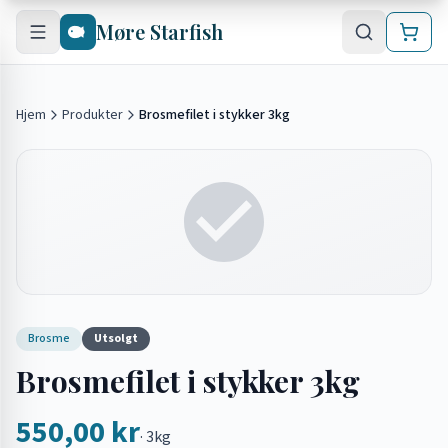
Hopp til hovedinnhold
Møre Starfish
Hjem
Produkter
Brosmefilet i stykker 3kg
Brosme
Utsolgt
Brosmefilet i stykker 3kg
550,00 kr
·
3kg