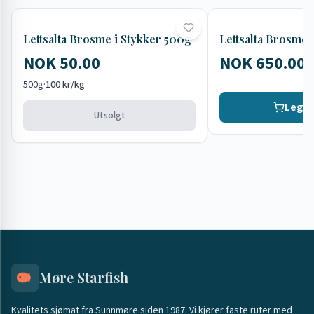
Utsolgt
Lettsalta Brosme i Stykker 500g
Lettsalta Brosme i
NOK 50.00
NOK 650.00
500g
·
100 kr/kg
Legg i
Utsolgt
Møre Starfish
Kvalitets sjømat fra Sunnmøre siden 1987. Vi kjører faste ruter med