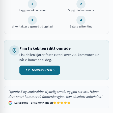
1
2
Legg produkter i kurv
Oppgi din kommune
3
4
Vi kontakter deg med tid og sted
Betal ved henting
Finn fiskebilen i ditt område
Fiskebilen kjører faste ruter i over 200 kommuner. Se
når vi kommer til deg.
Se ruteoversikten
“
Kjøpte 5 kg snøkrabbe. Nydelig smak, og god service. Håper
dere snart kommer til Romerike igjen. Kan absolutt anbefales.
”
–
Laila Irene Tønsaker Hansen