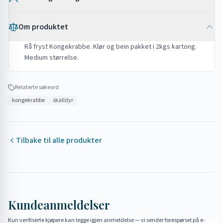
Etter tining
•
Med smeltet smør og sitron
Etter tining: bruk samme dag
Om produktet
•
I paella eller sjømat-risotto
•
Som topping på pasta
Tips
Rå fryst Kongekrabbe. Klør og bein pakket i 2kgs kartong.
Medium størrelse.
•
I sjømatsuppe eller bouillabaisse
•
Tin sakte i kjøleskap for best kvalitet
•
Server gjerne kald eller lunken
•
Ikke overkok – skalldyr blir seigt
Relaterte søkeord
kongekrabbe
skalldyr
Tilbake til alle produkter
Kundeanmeldelser
Kun verifiserte kjøpere kan legge igjen anmeldelse — vi sender forespørsel på e-