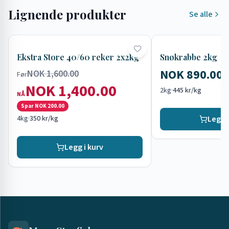
Lignende produkter
Se alle
Tilbud
Ekstra Store 40/60 reker 2x2kg
Snøkrabbe 2kg
NOK 890.00
NOK 1,600.00
Før
NOK 1,400.00
2kg
·
445 kr/kg
NÅ
Spar
NOK 200.00
4kg
·
350 kr/kg
Legg i
Legg i kurv