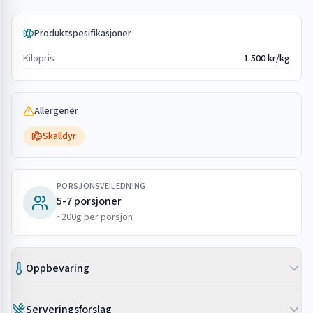
Produktspesifikasjoner
Kilopris
1 500 kr/kg
Allergener
Skalldyr
PORSJONSVEILEDNING
5-7 porsjoner
~200g per porsjon
Oppbevaring
Frosset
Serveringsforslag
Oppbevares ved -18°C. Holdbar i 3-6 måneder