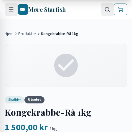
Hopp til hovedinnhold
Møre Starfish
Hjem
Produkter
Kongekrabbe-Rå 1kg
Skalldyr
Utsolgt
Kongekrabbe-Rå 1kg
1 500,00 kr
·
1kg