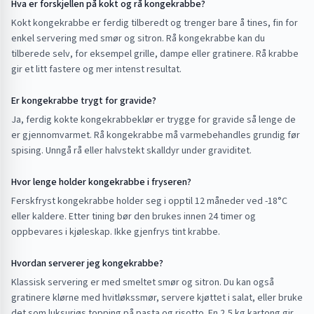
Hva er forskjellen på kokt og rå kongekrabbe?
Kokt kongekrabbe er ferdig tilberedt og trenger bare å tines, fin for
enkel servering med smør og sitron. Rå kongekrabbe kan du
tilberede selv, for eksempel grille, dampe eller gratinere. Rå krabbe
gir et litt fastere og mer intenst resultat.
Er kongekrabbe trygt for gravide?
Ja, ferdig kokte kongekrabbeklør er trygge for gravide så lenge de
er gjennomvarmet. Rå kongekrabbe må varmebehandles grundig før
spising. Unngå rå eller halvstekt skalldyr under graviditet.
Hvor lenge holder kongekrabbe i fryseren?
Ferskfryst kongekrabbe holder seg i opptil 12 måneder ved -18°C
eller kaldere. Etter tining bør den brukes innen 24 timer og
oppbevares i kjøleskap. Ikke gjenfrys tint krabbe.
Hvordan serverer jeg kongekrabbe?
Klassisk servering er med smeltet smør og sitron. Du kan også
gratinere klørne med hvitløkssmør, servere kjøttet i salat, eller bruke
det som luksuriøs topping på pasta og risotto. En 2,5 kg kartong gir