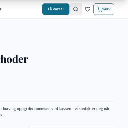
r
Få varsel
Kurv
rhoder
 i kurv og oppgi din kommune ved kassen – vi kontakter deg når
de.