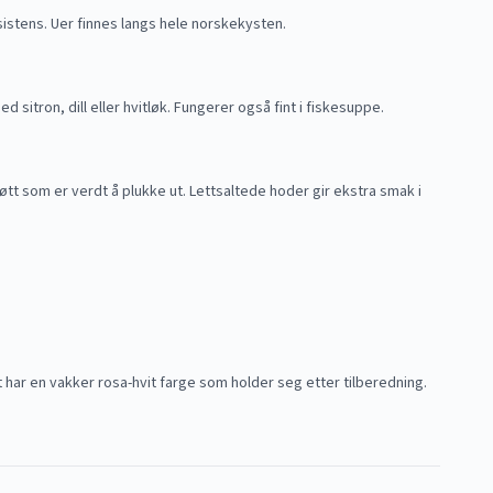
sistens. Uer finnes langs hele norskekysten.
 sitron, dill eller hvitløk. Fungerer også fint i fiskesuppe.
tt som er verdt å plukke ut. Lettsaltede hoder gir ekstra smak i
t har en vakker rosa-hvit farge som holder seg etter tilberedning.