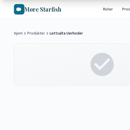
Hopp til hovedinnhold
Møre Starfish
Ruter
Pro
Hjem
Produkter
Lettsalta Uerhoder