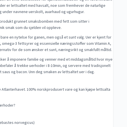
er er lettsaltet med havsalt, noe som fremhever de naturlige
ønnsaker
or best kvalitet
og under navnene uerskolt, auarhaud og ugurhugur.
 mild og fin smak
g, ovnsbaking og suppe
t produkt grunnet smaksbomben med fett som sitter i
nik smak som du sjelden vil oppleve.
 bare en nytelse for ganen, men også et sunt valg. Uer er kjent for
r, omega-3 fettsyrer og essensielle næringsstoffer som Vitamin A,
ternativ for de som ønsker et sunt, næringsrikt og smakfullt måltid.
sker å imponere familie og venner med et middagsmåltid hvor mye
nbefaler å trekke uerhoder i 8-10min, og servere med tradisjonelt
t saus og bacon. Unn deg smaken av lettsaltet uer i dag.
ge Atlanterhavet. 100% norskprodusert vare og kan kjøpe lettsalta
uerhoder?
Sebastes norvegicus)