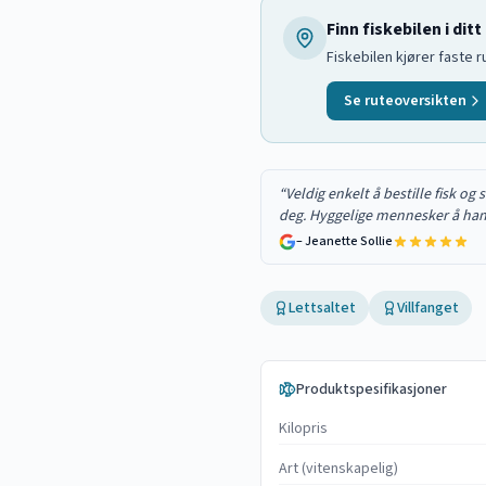
Finn fiskebilen i dit
Fiskebilen kjører faste 
Se ruteoversikten
“
Veldig enkelt å bestille fisk og
deg. Hyggelige mennesker å hand
–
Jeanette Sollie
Lettsaltet
Villfanget
Produktspesifikasjoner
Kilopris
Art (vitenskapelig)