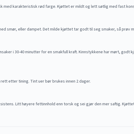
k med karakteristisk rød farge. Kjøttet er mildt og lett søtlig med fast kon
ed smør, eller dampet. Det milde kjøttet tar godt til seg smaker, så prøv med
ker i 30-40 minutter for en smakfull kraft. Kinnstykkene har mørt, godt kjø
s rett etter tining. Tint uer bør brukes innen 2 dager.
sistens. Litt høyere fettinnhold enn torsk og sei gjør den mer saftig. Kjøtte