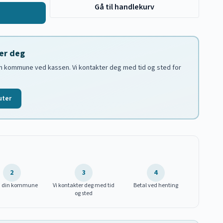
Gå til handlekurv
nær deg
in kommune ved kassen. Vi kontakter deg med tid og sted for
uter
2
3
4
i din kommune
Vi kontakter deg med tid
Betal ved henting
og sted