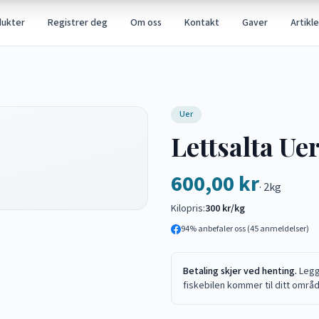
dukter
Registrer deg
Om oss
Kontakt
Gaver
Artikle
Uer
Lettsalta Ue
600,00 kr
·
2kg
Kilopris:
300 kr/kg
94
% anbefaler oss (
45
anmeldelser)
Betaling skjer ved henting.
Legg
fiskebilen kommer til ditt områ