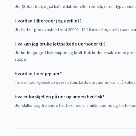
Uer (Sebastes), også kalt rødabbor eller redfish, er en dypvannsfis
Hvordan tilbereder jeg uerfilet?
Uerfilet er god ovnsbakt ved 200°C i 15-18 minutter, stekt i panne m
Hva kan jeg bruke lettsaltede uerhoder til?
Uerhoder gir god fiskesuppe og kraft. Kok hodene sakte med grønnsa
suppa.
Hvordan tiner jeg uer?
Tin uerfilet i kjøleskap over natten. Lettsaltet uer er klar til å koke
Hva er forskjellen på uer og annen hvitfisk?
Uer skiller seg fra andre hvitfisk med sin milde sødme og faste kon