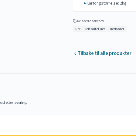
Kartongstørrelse: 2kg
Relaterte søkeord
uer
lettsaltet uer
uerhoder
Tilbake til alle produkter
ost etter levering.