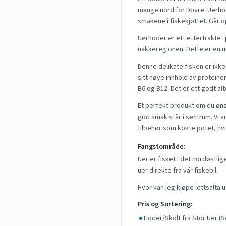
mange nord for Dovre. Uerhod
•
Hel ovnsbakt uer med rotgr
•
Tin i kjøleskap over natten f
smakene i fiskekjøttet. Går 
•
Uer har fast, hvitt kjøtt med
•
Passer godt til både stekin
Uerhoder er ett ettertrakte
nakkeregionen. Dette er en u
Denne delikate fisken er ikke
sitt høye innhold av proteine
B6 og B12. Det er ett godt al
Et perfekt produkt om du øn
god smak står i sentrum. Vi a
tilbehør som kokte potet, hvi
Fangstområde:
Uer er fisket i det nordøstli
uer direkte fra vår fiskebil.
Hvor kan jeg kjøpe lettsalta 
Pris og Sortering:
Hoder/Skolt fra Stor Uer (