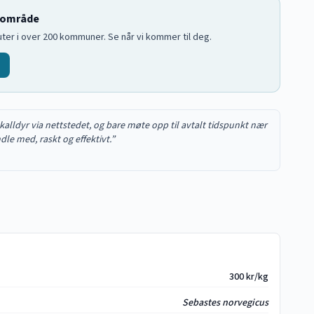
t område
ruter i over 200 kommuner. Se når vi kommer til deg.
 skalldyr via nettstedet, og bare møte opp til avtalt tidspunkt nær
le med, raskt og effektivt.
”
300 kr/kg
Sebastes norvegicus