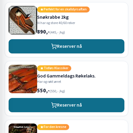
Perfekt for en skalldyrsaften
Snøkrabbe 2kg
Vi har og store 40/60 reker
890,-
(
445,-
/kg)
Reserver nå
Tidløs Klassiker
God Gammeldags Røkelaks.
Har og røkt ørret
550,-
(
550,-
/kg)
Reserver nå
For den kresne