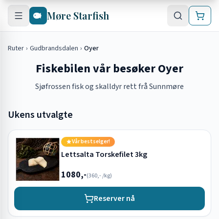
Hopp til hovedinnhold
Møre Starfish
Ruter
›
Gudbrandsdalen
›
Oyer
Fiskebilen vår besøker Oyer
Sjøfrossen fisk og skalldyr rett frå Sunnmøre
Ukens utvalgte
Vår bestselger!
Lettsalta Torskefilet 3kg
1080,-
(
360,-
/kg)
Reserver nå