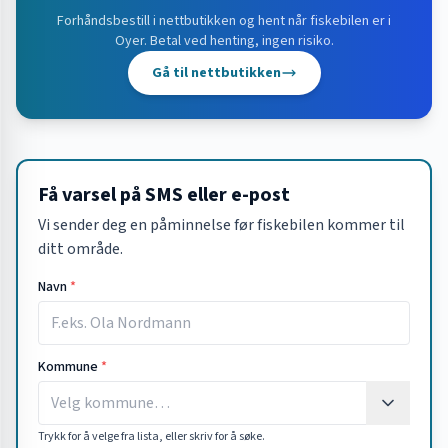
Forhåndsbestill i nettbutikken og hent når fiskebilen er i
Oyer
. Betal ved henting, ingen risiko.
Gå til nettbutikken
Få varsel på SMS eller e-post
Vi sender deg en påminnelse før fiskebilen kommer til
ditt område.
Navn
*
Kommune
*
Trykk for å velge fra lista, eller skriv for å søke.