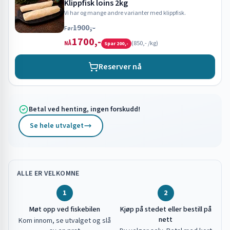
Klippfisk loins 2kg
Vi har og mange andre varianter med klippfisk.
1900,-
Før
1700,-
(
850,-
/kg)
NÅ
Spar
200,-
Reserver nå
Betal ved henting, ingen forskudd!
Se hele utvalget
ALLE ER VELKOMNE
1
2
Møt opp ved fiskebilen
Kjøp på stedet eller bestill på
nett
Kom innom, se utvalget og slå