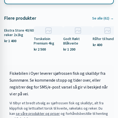
Flere produkter
Se alle (
62
) →
Ekstra Store 40/60
Tilbud
reker 2x2kg
Torskeloin
Godt Røkt
Råfor til hund 5
kr 1 400
Premium 4kg
Blåkveite
kr 400
kr 2 500
kr 1 200
Fiskebilen i Oyer leverer sjøfrossen fisk og skalldyr fra
Sunnmøre. Se kommende stopp og tider over, eller
registrer deg for SMS/e-post varsel så gir vi beskjed når
vi er på vei.
Vi tilbyr et bredt utvalg av sjøfrossen fisk og skalldyr, alt fra
klippfisk og lettsaltet torsk til kveite, røkelaks og reker. Du
kan
se våre produkter og priser
og forhåndsbestille til henting