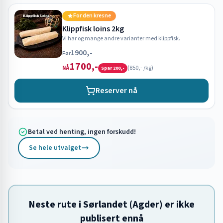
For den kresne
Klippfisk loins 2kg
Vi har og mange andre varianter med klippfisk.
1900,-
Før
1700,-
(
850,-
/kg)
NÅ
Spar
200,-
Reserver nå
Betal ved henting, ingen forskudd!
Se hele utvalget
Neste rute i Sørlandet (Agder) er ikke
publisert ennå