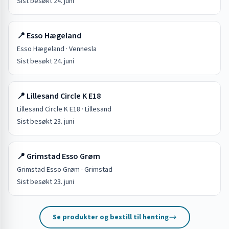
Sist besøkt
24. juni
📍
Esso Hægeland
Esso Hægeland
·
Vennesla
Sist besøkt
24. juni
📍
Lillesand Circle K E18
Lillesand Circle K E18
·
Lillesand
Sist besøkt
23. juni
📍
Grimstad Esso Grøm
Grimstad Esso Grøm
·
Grimstad
Sist besøkt
23. juni
Se produkter og bestill til henting