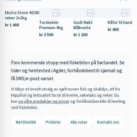
Ekstra Store 40/60
Tilbud
reker 2x2kg
Torskeloin
Godt Røkt
Råfor til hund 5
kr 1 400
Premium 4kg
Blåkveite
kr 400
kr 2 500
kr 1 200
Finn kommende stopp med fiskebilen på Sørlandet. Se
tider og hentested i Agder, forhåndsbestill sjømat og
få SMS/e‑post varsel.
Vi tilbyr et bredt utvalg av sjøfrossen fisk og skalldyr, alt fra
klippfisk og lettsaltet torsk til kveite, røkelaks og reker. Du
kan
se våre produkter og priser
og forhåndsbestille til henting
ved fiskebilen.
Nettbutikk
Prisliste
Alle ruter
Kontakt oss