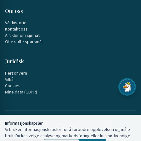
Om oss
Vår historie
Kontakt oss
Artikler om sjømat
Ofte stilte spørsmål
Juridisk
Personvern
Vilkår
Cookies
Mine data (GDPR)
Informasjonskapsler
©
2026
Møre Starfish AS · Org.nr: 928 103 005
Vi bruker informasjonskapsler for å forbedre opplevelsen og måle
Svingen 7, 6036 Mauseidvåg ·
Tlf: 402 00 911
bruk. Du kan velge analyse og markedsføring eller kun nødvendige.
Fiskebilen er på veien