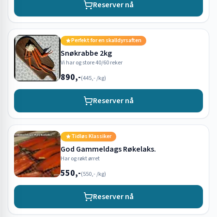
Reserver nå
Perfekt for en skalldyrsaften
Snøkrabbe 2kg
Vi har og store 40/60 reker
890,-
(
445,-
/kg)
Reserver nå
Tidløs Klassiker
God Gammeldags Røkelaks.
Har og røkt ørret
550,-
(
550,-
/kg)
Reserver nå