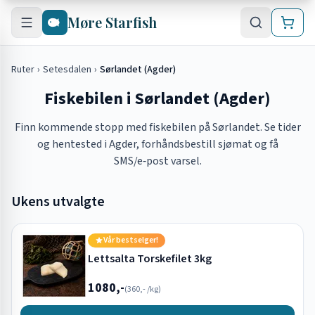
Hopp til hovedinnhold
Møre Starfish
Ruter
›
Setesdalen
›
Sørlandet (Agder)
Fiskebilen i Sørlandet (Agder)
Finn kommende stopp med fiskebilen på Sørlandet. Se tider
og hentested i Agder, forhåndsbestill sjømat og få
SMS/e‑post varsel.
Ukens utvalgte
Vår bestselger!
Lettsalta Torskefilet 3kg
1080,-
(
360,-
/kg)