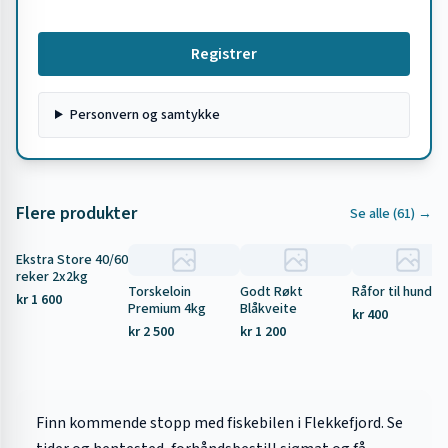
Registrer
Personvern og samtykke
Flere produkter
Se alle (
61
) →
Ekstra Store 40/60
reker 2x2kg
Torskeloin
Godt Røkt
Råfor til hund 5
kr 1 600
Premium 4kg
Blåkveite
kr 400
kr 2 500
kr 1 200
Finn kommende stopp med fiskebilen i Flekkefjord. Se