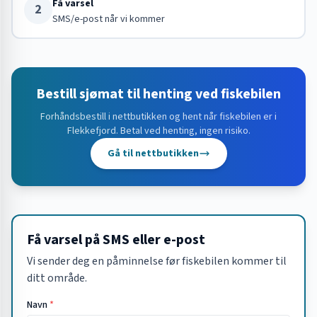
Få varsel
2
SMS/e-post når vi kommer
Bestill sjømat til henting ved fiskebilen
Forhåndsbestill i nettbutikken og hent når fiskebilen er i
Flekkefjord
. Betal ved henting, ingen risiko.
Gå til nettbutikken
Få varsel på SMS eller e-post
Vi sender deg en påminnelse før fiskebilen kommer til
ditt område.
Navn
*