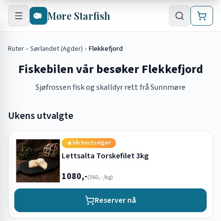
Hopp til hovedinnhold
Møre Starfish
Ruter
›
Sørlandet (Agder)
›
Flekkefjord
Fiskebilen vår besøker Flekkefjord
Sjøfrossen fisk og skalldyr rett frå Sunnmøre
Ukens utvalgte
Vår bestselger!
Lettsalta Torskefilet 3kg
1080,-
(
360,-
/kg)
Reserver nå