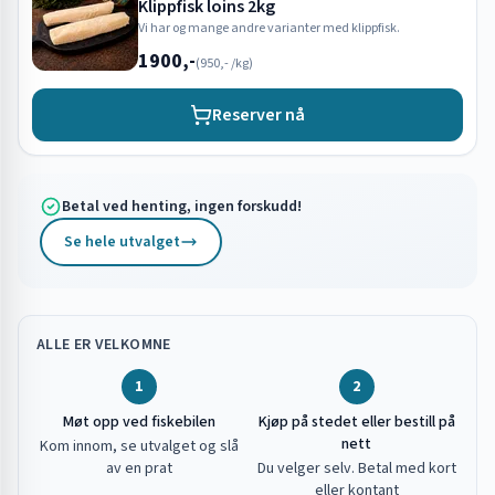
Klippfisk loins 2kg
Vi har og mange andre varianter med klippfisk.
1900,-
(
950,-
/kg)
Reserver nå
Betal ved henting, ingen forskudd!
Se hele utvalget
ALLE ER VELKOMNE
1
2
Møt opp ved fiskebilen
Kjøp på stedet eller bestill på
nett
Kom innom, se utvalget og slå
av en prat
Du velger selv. Betal med kort
eller kontant