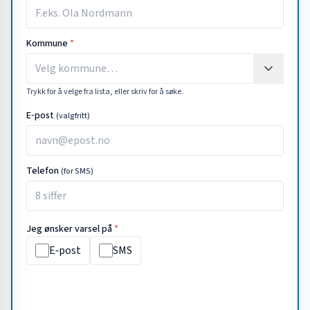
Kommune
*
Trykk for å velge fra lista, eller skriv for å søke.
E‑post
(valgfritt)
Telefon
(for SMS)
Jeg ønsker varsel på
*
E‑post
SMS