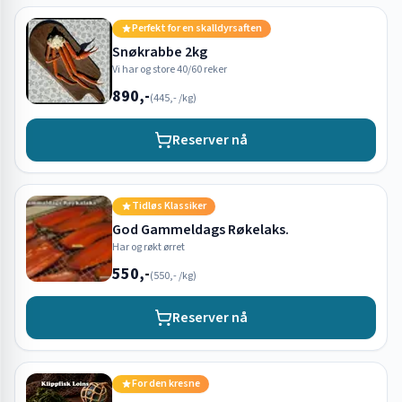
Perfekt for en skalldyrsaften
Snøkrabbe 2kg
Vi har og store 40/60 reker
890,-
(
445,-
/kg)
Reserver nå
Tidløs Klassiker
God Gammeldags Røkelaks.
Har og røkt ørret
550,-
(
550,-
/kg)
Reserver nå
For den kresne