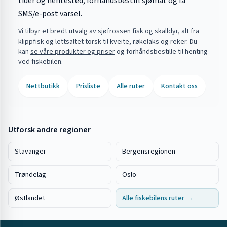
tider og hentested, forhåndsbestill sjømat og få
SMS/e-post varsel.
Vi tilbyr et bredt utvalg av sjøfrossen fisk og skalldyr, alt fra
klippfisk og lettsaltet torsk til kveite, røkelaks og reker. Du
kan
se våre produkter og priser
og forhåndsbestille til henting
ved fiskebilen.
Nettbutikk
Prisliste
Alle ruter
Kontakt oss
Utforsk andre regioner
Stavanger
Bergensregionen
Trøndelag
Oslo
Østlandet
Alle fiskebilens ruter →