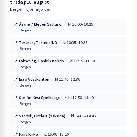
tirsdag 18. august
Bergen · Bjørnafjorden
📍
Åsane 7 Eleven Salhuskr
·
kl
10:00
–
10:25
Bergen
📍
Tertnes, Tertnesfl. 3
·
kl
10:35
–
10:55
Bergen
📍
Laksevåg, Daniels Kebab
·
kl
11:15
–
11:30
Bergen
📍
Esso Vestkanten
·
kl
11:40
–
12:30
Bergen
📍
Sør for Kiwi Spelhaugen
·
kl
12:50
–
13:40
Bergen
📍
Sandsli, Circle K (baksida)
·
kl
14:00
–
14:45
Bergen
📍
Fana Kirke
·
kl
15:00
–
15:20