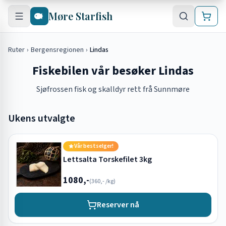
Hopp til hovedinnhold
Møre Starfish
Ruter
›
Bergensregionen
›
Lindas
Fiskebilen vår besøker Lindas
Sjøfrossen fisk og skalldyr rett frå Sunnmøre
Ukens utvalgte
Vår bestselger!
Lettsalta Torskefilet 3kg
1080,-
(
360,-
/kg)
Reserver nå