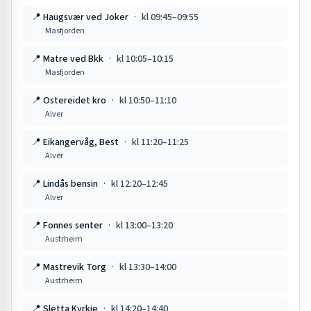
📍
Haugsvær ved Joker
·
kl
09:45
–
09:55
Masfjorden
📍
Matre ved Bkk
·
kl
10:05
–
10:15
Masfjorden
📍
Ostereidet kro
·
kl
10:50
–
11:10
Alver
📍
Eikangervåg, Best
·
kl
11:20
–
11:25
Alver
📍
Lindås bensin
·
kl
12:20
–
12:45
Alver
📍
Fonnes senter
·
kl
13:00
–
13:20
Austrheim
📍
Mastrevik Torg
·
kl
13:30
–
14:00
Austrheim
📍
Sletta Kyrkje
·
kl
14:20
–
14:40