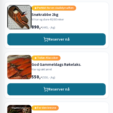
Perfekt for en skalldyrsaften
Snøkrabbe 2kg
Vi har og store 40/60 reker
890,-
(
445,-
/kg)
Reserver nå
Tidløs Klassiker
God Gammeldags Røkelaks.
Har og røkt ørret
550,-
(
550,-
/kg)
Reserver nå
For den kresne