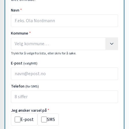
Navn
*
Kommune
*
Trykk for å velge fra lista, eller skriv for å søke.
E‑post
(valgfritt)
Telefon
(for SMS)
Jeg ønsker varsel på
*
E‑post
SMS