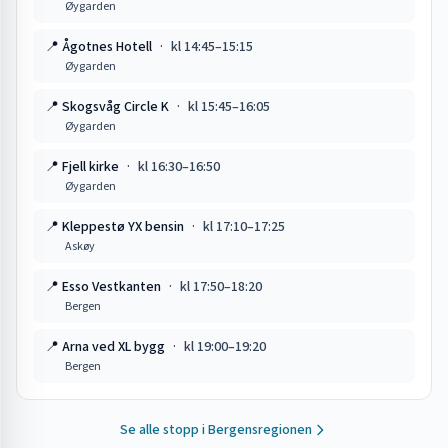
Øygarden
📍
Ågotnes Hotell
·
kl
14:45
–
15:15
Øygarden
📍
Skogsvåg Circle K
·
kl
15:45
–
16:05
Øygarden
📍
Fjell kirke
·
kl
16:30
–
16:50
Øygarden
📍
Kleppestø YX bensin
·
kl
17:10
–
17:25
Askøy
📍
Esso Vestkanten
·
kl
17:50
–
18:20
Bergen
📍
Arna ved XL bygg
·
kl
19:00
–
19:20
Bergen
Se alle stopp i
Bergensregionen