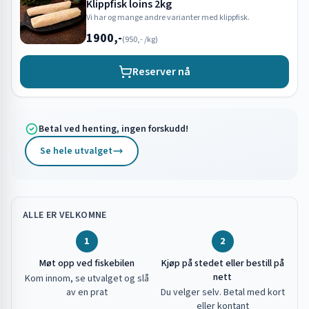
Klippfisk loins 2kg
Vi har og mange andre varianter med klippfisk.
1900,-
(
950,-
/kg)
Reserver nå
Betal ved henting, ingen forskudd!
Se hele utvalget
ALLE ER VELKOMNE
1
2
Møt opp ved fiskebilen
Kjøp på stedet eller bestill på
nett
Kom innom, se utvalget og slå
av en prat
Du velger selv. Betal med kort
eller kontant