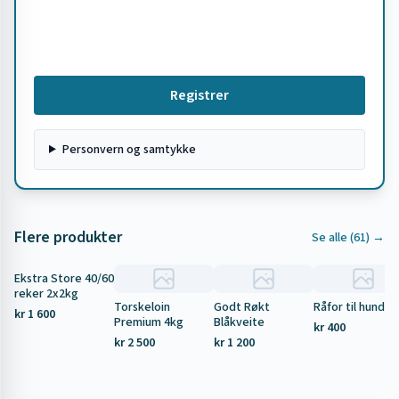
Registrer
Personvern og samtykke
Flere produkter
Se alle (
61
) →
Ekstra Store 40/60
reker 2x2kg
Torskeloin
Godt Røkt
Råfor til hund 5
kr 1 600
Premium 4kg
Blåkveite
kr 400
kr 2 500
kr 1 200