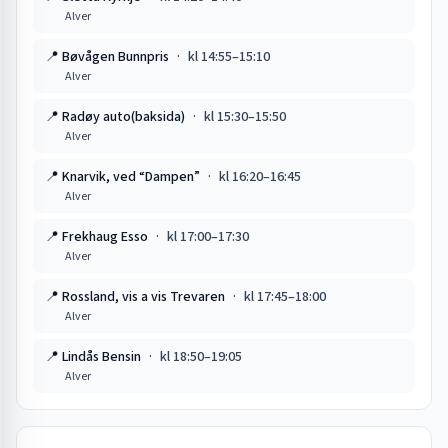
Alver
📍
Bøvågen Bunnpris
·
kl
14:55
–
15:10
Alver
📍
Radøy auto(baksida)
·
kl
15:30
–
15:50
Alver
📍
Knarvik, ved “Dampen”
·
kl
16:20
–
16:45
Alver
📍
Frekhaug Esso
·
kl
17:00
–
17:30
Alver
📍
Rossland, vis a vis Trevaren
·
kl
17:45
–
18:00
Alver
📍
Lindås Bensin
·
kl
18:50
–
19:05
Alver