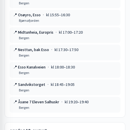
Bergen
📍
Osøyro, Esso
·
kl
15:55
–
16:30
Bjørnafjorden
📍
Midtunheia, Europris
·
kl
17:00
–
17:20
Bergen
📍
Nesttun, bak Esso
·
kl
17:30
–
17:50
Bergen
📍
Esso Kanalveien
·
kl
18:00
–
18:30
Bergen
📍
Sandvikstorget
·
kl
18:45
–
19:05
Bergen
📍
Åsane 7 Eleven Salhuskr
·
kl
19:20
–
19:40
Bergen