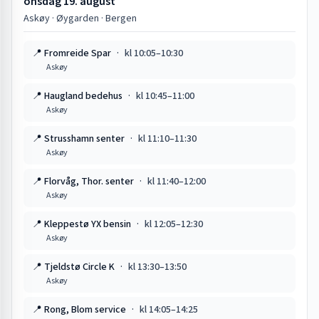
onsdag 19. august
Askøy · Øygarden · Bergen
📍
Fromreide Spar
·
kl
10:05
–
10:30
Askøy
📍
Haugland bedehus
·
kl
10:45
–
11:00
Askøy
📍
Strusshamn senter
·
kl
11:10
–
11:30
Askøy
📍
Florvåg, Thor. senter
·
kl
11:40
–
12:00
Askøy
📍
Kleppestø YX bensin
·
kl
12:05
–
12:30
Askøy
📍
Tjeldstø Circle K
·
kl
13:30
–
13:50
Askøy
📍
Rong, Blom service
·
kl
14:05
–
14:25