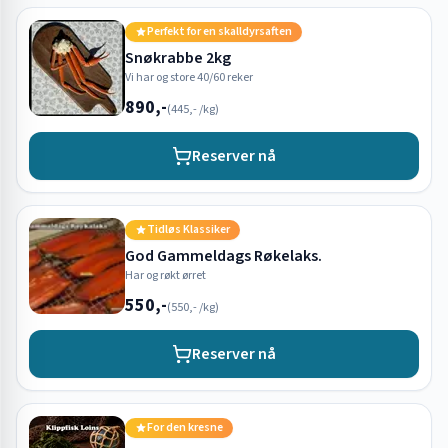
Perfekt for en skalldyrsaften
Snøkrabbe 2kg
Vi har og store 40/60 reker
890,-
(
445,-
/kg)
Reserver nå
Tidløs Klassiker
God Gammeldags Røkelaks.
Har og røkt ørret
550,-
(
550,-
/kg)
Reserver nå
For den kresne