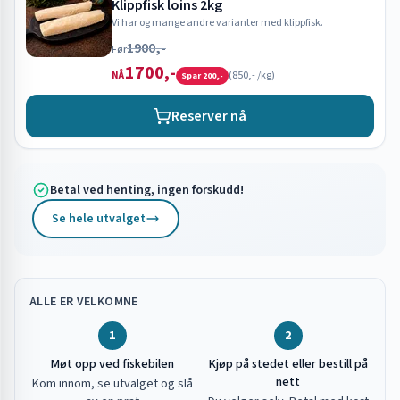
Klippfisk loins 2kg
Vi har og mange andre varianter med klippfisk.
1900,-
Før
1700,-
(
850,-
/kg)
NÅ
Spar
200,-
Reserver nå
Betal ved henting, ingen forskudd!
Se hele utvalget
ALLE ER VELKOMNE
1
2
Møt opp ved fiskebilen
Kjøp på stedet eller bestill på
nett
Kom innom, se utvalget og slå