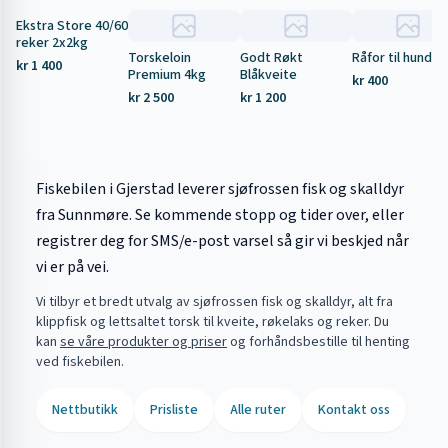
Ekstra Store 40/60
Tilbud
reker 2x2kg
Torskeloin
Godt Røkt
Råfor til hund 5
kr 1 400
Premium 4kg
Blåkveite
kr 400
kr 2 500
kr 1 200
Fiskebilen i Gjerstad leverer sjøfrossen fisk og skalldyr
fra Sunnmøre. Se kommende stopp og tider over, eller
registrer deg for SMS/e-post varsel så gir vi beskjed når
vi er på vei.
Vi tilbyr et bredt utvalg av sjøfrossen fisk og skalldyr, alt fra
klippfisk og lettsaltet torsk til kveite, røkelaks og reker. Du
kan
se våre produkter og priser
og forhåndsbestille til henting
ved fiskebilen.
Nettbutikk
Prisliste
Alle ruter
Kontakt oss