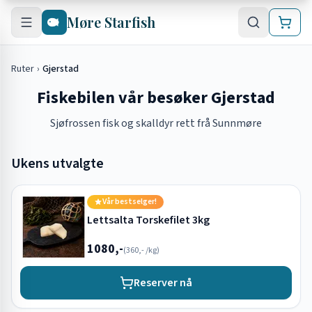
Hopp til hovedinnhold
Møre Starfish
Ruter
›
Gjerstad
Fiskebilen vår besøker Gjerstad
Sjøfrossen fisk og skalldyr rett frå Sunnmøre
Ukens utvalgte
Vår bestselger!
Lettsalta Torskefilet 3kg
1080,-
(
360,-
/kg)
Reserver nå