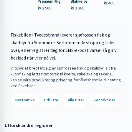
Premium 4kg
Blåkveite
kr 400
kr 2 500
kr 1 200
Fiskebilen i Tvedestrand leverer sjøfrossen fisk og
skalldyr fra Sunnmøre. Se kommende stopp og tider
over, eller registrer deg for SMS/e-post varsel så gir vi
beskjed når vi er på vei.
Vi tilbyr et bredt utvalg av sjøfrossen fisk og skalldyr, alt fra
klippfisk og lettsaltet torsk til kveite, røkelaks og reker. Du
kan
se våre produkter og priser
og forhåndsbestille til henting
ved fiskebilen.
Nettbutikk
Prisliste
Alle ruter
Kontakt oss
Utforsk andre regioner