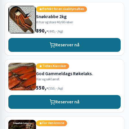
Perfekt for en skalldyrsaften
Snøkrabbe 2kg
Vi har og store 40/60 reker
890,-
(
445,-
/kg)
Reserver nå
Tidløs Klassiker
God Gammeldags Røkelaks.
Har og røkt ørret
550,-
(
550,-
/kg)
Reserver nå
For den kresne