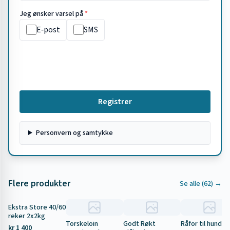
Jeg ønsker varsel på
*
E‑post
SMS
Registrer
Personvern og samtykke
Flere produkter
Se alle (
62
) →
Ekstra Store 40/60
Tilbud
reker 2x2kg
Torskeloin
Godt Røkt
Råfor til hund 5
kr 1 400