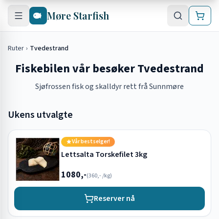
Hopp til hovedinnhold
Møre Starfish
Ruter
›
Tvedestrand
Fiskebilen vår besøker Tvedestrand
Sjøfrossen fisk og skalldyr rett frå Sunnmøre
Ukens utvalgte
Vår bestselger!
Lettsalta Torskefilet 3kg
1080,-
(
360,-
/kg)
Reserver nå