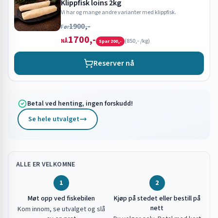
Klippfisk loins 2kg
Vi har og mange andre varianter med klippfisk.
1900,-
Før
1700,-
(
850,-
/kg)
NÅ
Spar
200,-
Reserver nå
Betal ved henting, ingen forskudd!
Se hele utvalget
ALLE ER VELKOMNE
1
2
Møt opp ved fiskebilen
Kjøp på stedet eller bestill på
nett
Kom innom, se utvalget og slå