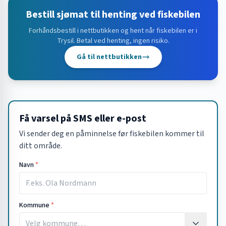
Bestill sjømat til henting ved fiskebilen
Forhåndsbestill i nettbutikken og hent når fiskebilen er i
Trysil
. Betal ved henting, ingen risiko.
Gå til nettbutikken
Få varsel på SMS eller e-post
Vi sender deg en påminnelse før fiskebilen kommer til
ditt område.
Navn
*
Kommune
*