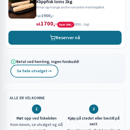
Klippfisk loins 2kg
Vi har og mange andre varianter med klippfisk.
1900,-
Før
1700,-
(
850,-
/kg)
NÅ
Spar
200,-
Reserver nå
Betal ved henting, ingen forskudd!
Se hele utvalget
ALLE ER VELKOMNE
1
2
Møt opp ved fiskebilen
Kjøp på stedet eller bestill på
nett
Kom innom, se utvalget og slå