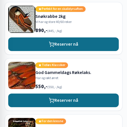
Perfekt for en skalldyrsaften
Snøkrabbe 2kg
Vi har og store 40/60 reker
890,-
(
445,-
/kg)
Reserver nå
Tidløs Klassiker
God Gammeldags Røkelaks.
Har og røkt ørret
550,-
(
550,-
/kg)
Reserver nå
For den kresne