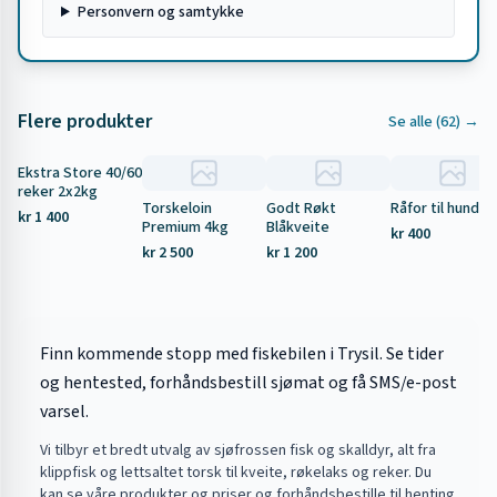
Personvern og samtykke
Flere produkter
Se alle (
62
) →
Ekstra Store 40/60
Tilbud
reker 2x2kg
Torskeloin
Godt Røkt
Råfor til hund 5
kr 1 400
Premium 4kg
Blåkveite
kr 400
kr 2 500
kr 1 200
Finn kommende stopp med fiskebilen i Trysil. Se tider
og hentested, forhåndsbestill sjømat og få SMS/e-post
varsel.
Vi tilbyr et bredt utvalg av sjøfrossen fisk og skalldyr, alt fra
klippfisk og lettsaltet torsk til kveite, røkelaks og reker. Du
kan
se våre produkter og priser
og forhåndsbestille til henting