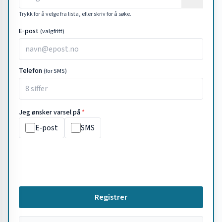
Trykk for å velge fra lista, eller skriv for å søke.
E‑post
(valgfritt)
Telefon
(for SMS)
Jeg ønsker varsel på
*
E‑post
SMS
Registrer