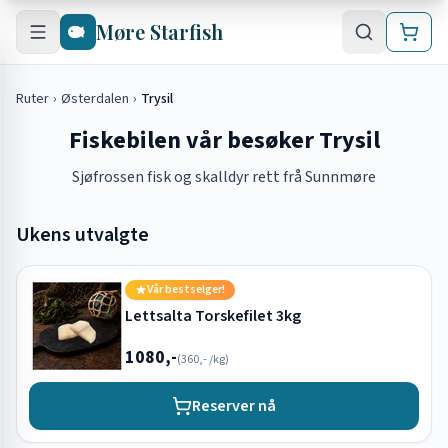
Hopp til hovedinnhold
Møre Starfish
Ruter
›
Østerdalen
›
Trysil
Fiskebilen vår besøker Trysil
Sjøfrossen fisk og skalldyr rett frå Sunnmøre
Ukens utvalgte
Vår bestselger!
Lettsalta Torskefilet 3kg
1080,-
(
360,-
/kg)
Reserver nå