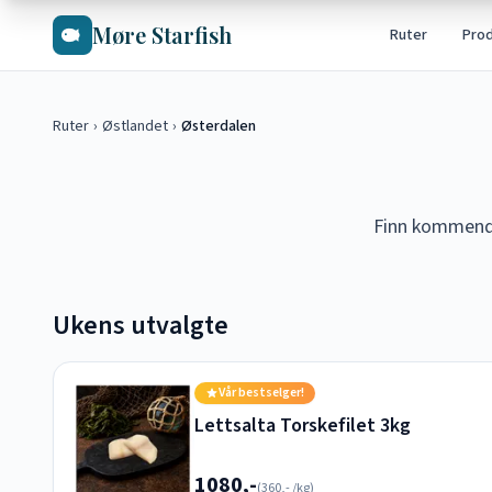
Hopp til hovedinnhold
Møre Starfish
Ruter
Pro
Ruter
›
Østlandet
›
Østerdalen
Finn kommende 
Ukens utvalgte
Vår bestselger!
Lettsalta Torskefilet 3kg
1080,-
(
360,-
/kg)