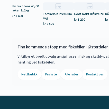
Ekstra Store 40/60
Tilbud
reker 2x2kg
Torskeloin Premium
Godt Røkt Blåkveite
Rå
kr 1 400
4kg
kr 1 200
kr
kr 2 500
Finn kommende stopp med fiskebilen i Østerdalen. 
Vi tilbyr et bredt utvalg av sjøfrossen fisk og skalldyr, a
henting ved fiskebilen.
Nettbutikk
Prisliste
Alle ruter
Kontakt oss