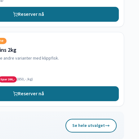
g)
Reserver nå
sne
oins 2kg
e andre varianter med klippfisk.
(
850,-
/kg)
Spar
200,-
Reserver nå
Se hele utvalget