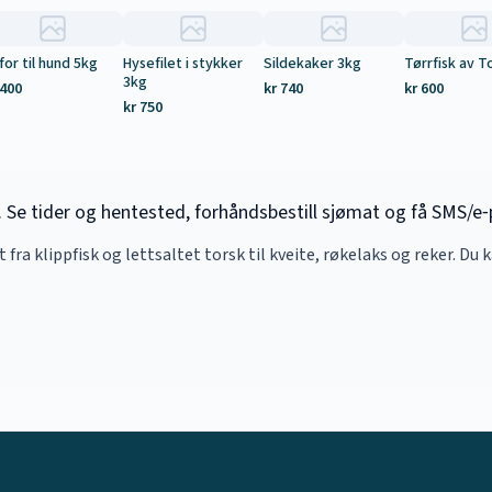
for til hund 5kg
Hysefilet i stykker
Sildekaker 3kg
Tørrfisk av T
3kg
 400
kr 740
kr 600
kr 750
Se tider og hentested, forhåndsbestill sjømat og få SMS/e‑p
lt fra klippfisk og lettsaltet torsk til kveite, røkelaks og reker. Du 