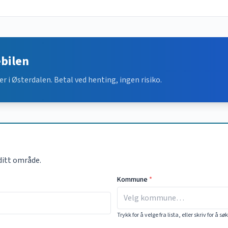
ebilen
er i
Østerdalen
. Betal ved henting, ingen risiko.
ditt område.
Kommune
*
Trykk for å velge fra lista, eller skriv for å sø