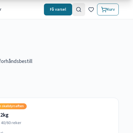
r
Få varsel
Kurv
forhåndsbestill
n skalldyrsaften
 2kg
e 40/60 reker