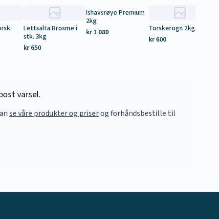
Ishavsrøye Premium
2kg
orsk
Lettsalta Brosme i
Torskerogn 2kg
La
kr 1 080
stk. 3kg
2,
kr 600
kr 650
kr
ost varsel.
kan
se våre produkter og priser
og forhåndsbestille til