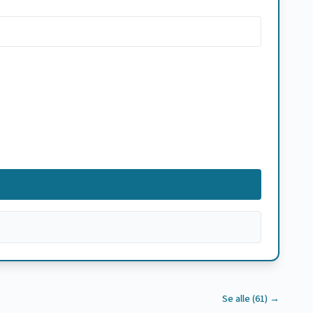
Se alle (
61
) →