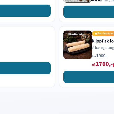
(
445,-
/k
For den kre
Klippfisk l
Vi har og mang
1900,-
Før
1700,-
NÅ