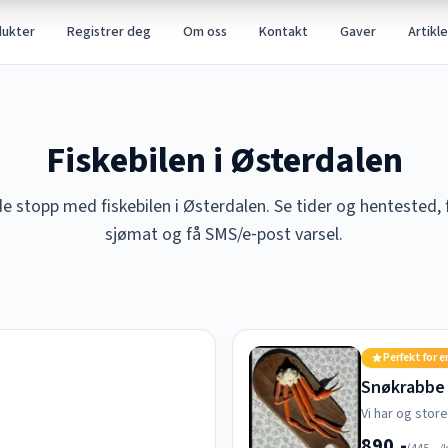
dukter
Registrer deg
Om oss
Kontakt
Gaver
Artikle
Fiskebilen i Østerdalen
stopp med fiskebilen i Østerdalen. Se tider og hentested, 
sjømat og få SMS/e‑post varsel.
Perfekt for e
Snøkrabbe
Vi har og stor
890,-