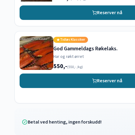
Reserver nå
Tidløs Klassiker
God Gammeldags Røkelaks.
Har og røkt ørret
550,-
(
550,-
/kg)
Reserver nå
Betal ved henting, ingen forskudd!