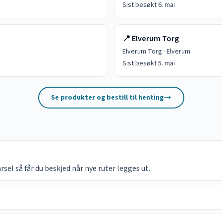
Sist besøkt
6. mai
📍
Elverum Torg
Elverum Torg
·
Elverum
Sist besøkt
5. mai
Se produkter og bestill til henting
el så får du beskjed når nye ruter legges ut.