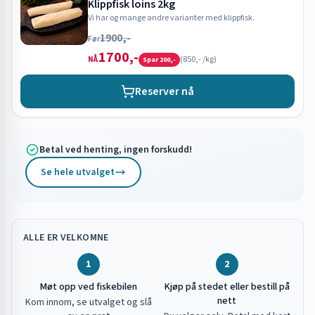
Klippfisk loins 2kg
Vi har og mange andre varianter med klippfisk.
1900,-
Før
1700,-
(
850,-
/kg)
NÅ
Spar
200,-
Reserver nå
Betal ved henting, ingen forskudd!
Se hele utvalget
ALLE ER VELKOMNE
1
2
Møt opp ved fiskebilen
Kjøp på stedet eller bestill på
nett
Kom innom, se utvalget og slå