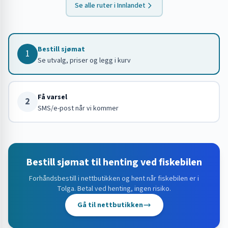
Se alle ruter i
Innlandet
Bestill sjømat
1
Se utvalg, priser og legg i kurv
Få varsel
2
SMS/e-post når vi kommer
Bestill sjømat til henting ved fiskebilen
Forhåndsbestill i nettbutikken og hent når fiskebilen er i
Tolga
. Betal ved henting, ingen risiko.
Gå til nettbutikken