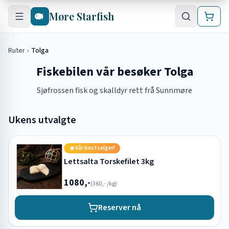
Hopp til hovedinnhold
Møre Starfish
Ruter
›
Tolga
Fiskebilen vår besøker Tolga
Sjøfrossen fisk og skalldyr rett frå Sunnmøre
Ukens utvalgte
Vår bestselger!
Lettsalta Torskefilet 3kg
1080,-
(
360,-
/kg)
Reserver nå