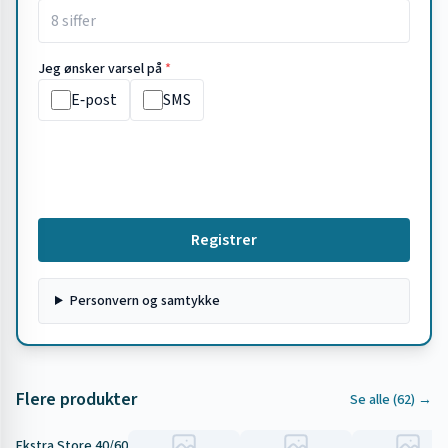
Jeg ønsker varsel på
*
E‑post
SMS
Registrer
Personvern og samtykke
Flere produkter
Se alle (
62
) →
Ekstra Store 40/60
Tilbud