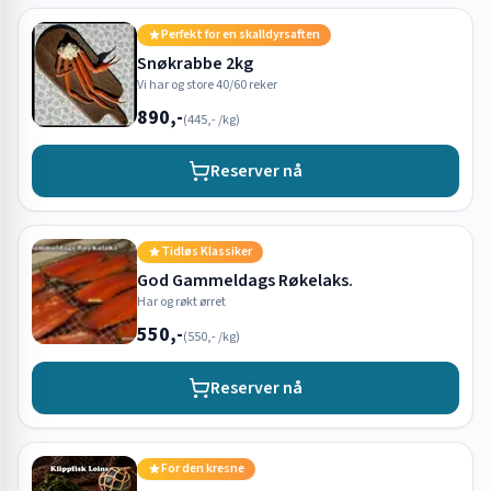
Perfekt for en skalldyrsaften
Snøkrabbe 2kg
Vi har og store 40/60 reker
890,-
(
445,-
/kg)
Reserver nå
Tidløs Klassiker
God Gammeldags Røkelaks.
Har og røkt ørret
550,-
(
550,-
/kg)
Reserver nå
For den kresne