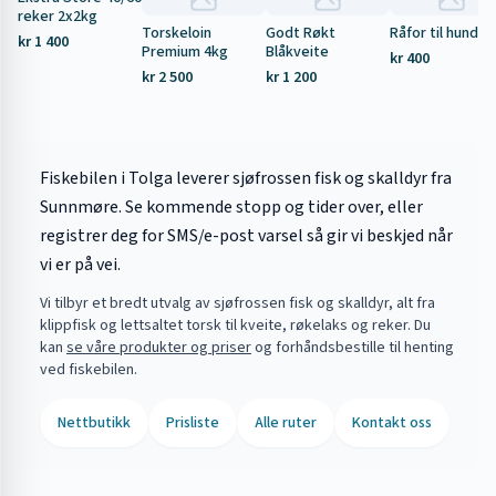
reker 2x2kg
Torskeloin
Godt Røkt
Råfor til hund 5
kr 1 400
Premium 4kg
Blåkveite
kr 400
kr 2 500
kr 1 200
Fiskebilen i Tolga leverer sjøfrossen fisk og skalldyr fra
Sunnmøre. Se kommende stopp og tider over, eller
registrer deg for SMS/e-post varsel så gir vi beskjed når
vi er på vei.
Vi tilbyr et bredt utvalg av sjøfrossen fisk og skalldyr, alt fra
klippfisk og lettsaltet torsk til kveite, røkelaks og reker. Du
kan
se våre produkter og priser
og forhåndsbestille til henting
ved fiskebilen.
Nettbutikk
Prisliste
Alle ruter
Kontakt oss