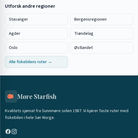
Utforsk andre regioner
Stavanger
Bergensregionen
Agder
Trøndelag
Oslo
Østlandet
Alle fiskebilens ruter →
Møre Starfish
Kvalitets sjømat fra Sunnmøre siden 1987. Vi kjører faste ruter med
fiskebilen i hele Sør-Norge.