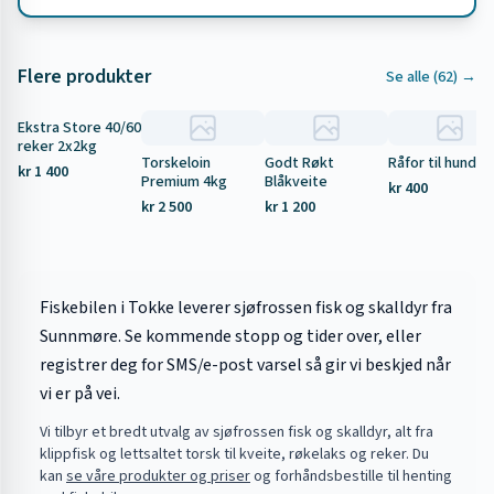
Flere produkter
Se alle (
62
) →
Ekstra Store 40/60
Tilbud
reker 2x2kg
Torskeloin
Godt Røkt
Råfor til hund 5
kr 1 400
Premium 4kg
Blåkveite
kr 400
kr 2 500
kr 1 200
Fiskebilen i Tokke leverer sjøfrossen fisk og skalldyr fra
Sunnmøre. Se kommende stopp og tider over, eller
registrer deg for SMS/e-post varsel så gir vi beskjed når
vi er på vei.
Vi tilbyr et bredt utvalg av sjøfrossen fisk og skalldyr, alt fra
klippfisk og lettsaltet torsk til kveite, røkelaks og reker. Du
kan
se våre produkter og priser
og forhåndsbestille til henting