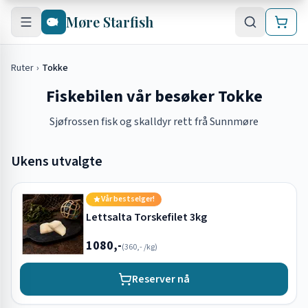
Hopp til hovedinnhold
Møre Starfish
Ruter
›
Tokke
Fiskebilen vår besøker Tokke
Sjøfrossen fisk og skalldyr rett frå Sunnmøre
Ukens utvalgte
Vår bestselger!
Lettsalta Torskefilet 3kg
1080,-
(
360,-
/kg)
Reserver nå