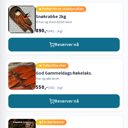
Perfekt for en skalldyrsaften
Snøkrabbe 2kg
Vi har og store 40/60 reker
890,-
(
445,-
/kg)
Reserver nå
Tidløs Klassiker
God Gammeldags Røkelaks.
Har og røkt ørret
550,-
(
550,-
/kg)
Reserver nå
For den kresne