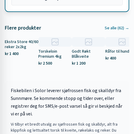
Flere produkter
Se alle (
62
) →
Ekstra Store 40/60
Tilbud
reker 2x2kg
Torskeloin
Godt Røkt
Råfor til hund 5
kr 1 400
Premium 4kg
Blåkveite
kr 400
kr 2 500
kr 1 200
Fiskebilen i Solor leverer sjøfrossen fisk og skalldyr fra
Sunnmøre. Se kommende stopp og tider over, eller
registrer deg for SMS/e-post varsel så gir vi beskjed når
vi er på vei.
Vi tilbyr et bredt utvalg av sjøfrossen fisk og skalldyr, alt fra
klippfisk og lettsaltet torsk til kveite, røkelaks og reker. Du