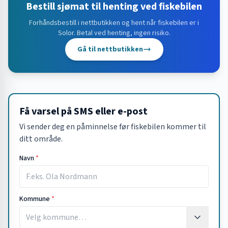
Bestill sjømat til henting ved fiskebilen
Forhåndsbestill i nettbutikken og hent når fiskebilen er i
Solor
. Betal ved henting, ingen risiko.
Gå til nettbutikken
Få varsel på SMS eller e-post
Vi sender deg en påminnelse før fiskebilen kommer til
ditt område.
Navn
*
Kommune
*