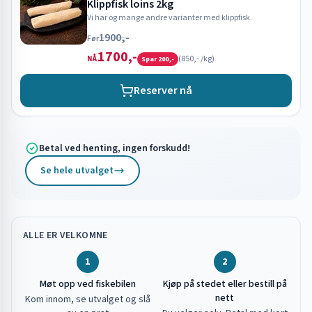
Klippfisk loins 2kg
Vi har og mange andre varianter med klippfisk.
1900,-
Før
1700,-
(
850,-
/kg)
NÅ
Spar
200,-
Reserver nå
Betal ved henting, ingen forskudd!
Se hele utvalget
ALLE ER VELKOMNE
1
2
Møt opp ved fiskebilen
Kjøp på stedet eller bestill på
nett
Kom innom, se utvalget og slå