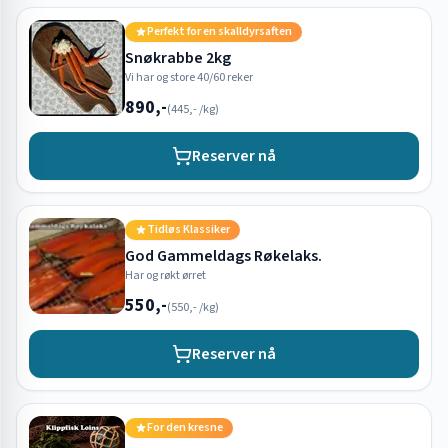
Perfekt for en skalldyrsaften
Snøkrabbe 2kg
Vi har og store 40/60 reker
890,-
(
445,-
/kg)
Reserver nå
Tidløs Klassiker
God Gammeldags Røkelaks.
Har og røkt ørret
550,-
(
550,-
/kg)
Reserver nå
For den kresne