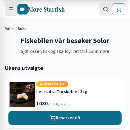
Hopp til hovedinnhold
Møre Starfish
Ruter
›
Solor
Fiskebilen vår besøker Solor
Sjøfrossen fisk og skalldyr rett frå Sunnmøre
Ukens utvalgte
Vår bestselger!
Lettsalta Torskefilet 3kg
1080,-
(
360,-
/kg)
Reserver nå