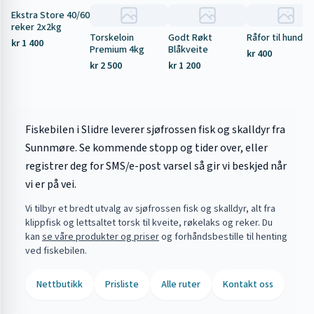
Ekstra Store 40/60
Tilbud
reker 2x2kg
Torskeloin
Godt Røkt
Råfor til hund 5
kr 1 400
Premium 4kg
Blåkveite
kr 400
kr 2 500
kr 1 200
Fiskebilen i Slidre leverer sjøfrossen fisk og skalldyr fra
Sunnmøre. Se kommende stopp og tider over, eller
registrer deg for SMS/e-post varsel så gir vi beskjed når
vi er på vei.
Vi tilbyr et bredt utvalg av sjøfrossen fisk og skalldyr, alt fra
klippfisk og lettsaltet torsk til kveite, røkelaks og reker. Du
kan
se våre produkter og priser
og forhåndsbestille til henting
ved fiskebilen.
Nettbutikk
Prisliste
Alle ruter
Kontakt oss