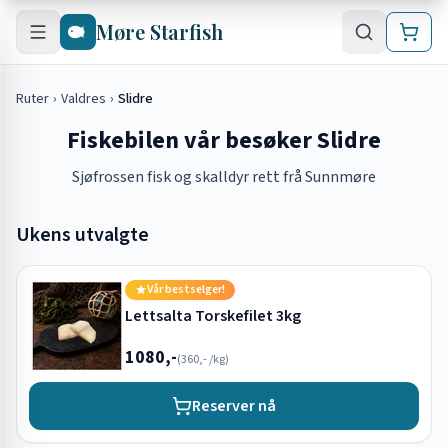
Hopp til hovedinnhold
Møre Starfish
Ruter
›
Valdres
›
Slidre
Fiskebilen vår besøker Slidre
Sjøfrossen fisk og skalldyr rett frå Sunnmøre
Ukens utvalgte
Vår bestselger!
Lettsalta Torskefilet 3kg
1080,-
(
360,-
/kg)
Reserver nå