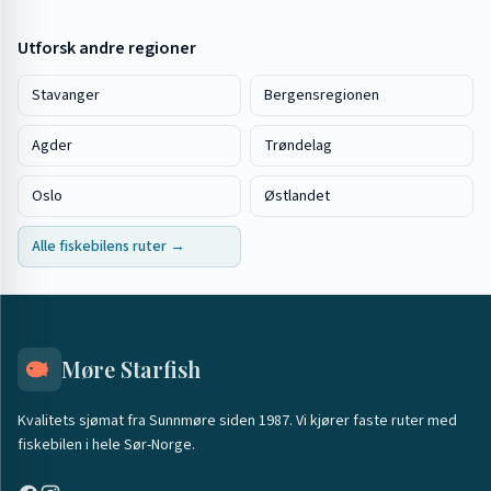
Utforsk andre regioner
Stavanger
Bergensregionen
Agder
Trøndelag
Oslo
Østlandet
Alle fiskebilens ruter →
Møre Starfish
Kvalitets sjømat fra Sunnmøre siden 1987. Vi kjører faste ruter med
fiskebilen i hele Sør-Norge.