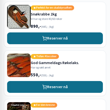
Perfekt for en skalldyrsaften
Snøkrabbe 2kg
Vi har og store 40/60 reker
890,-
(
445,-
/kg)
Reserver nå
Tidløs Klassiker
God Gammeldags Røkelaks.
Har og røkt ørret
550,-
(
550,-
/kg)
Reserver nå
For den kresne