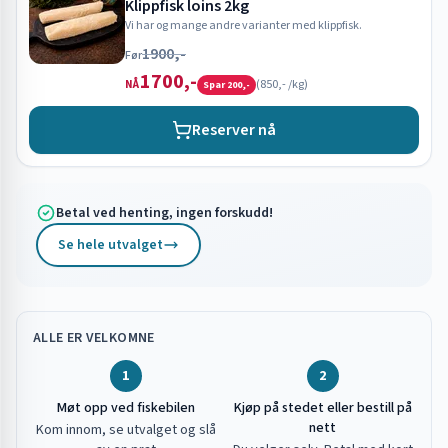
Klippfisk loins 2kg
Vi har og mange andre varianter med klippfisk.
1900,-
Før
1700,-
(
850,-
/kg)
NÅ
Spar
200,-
Reserver nå
Betal ved henting, ingen forskudd!
Se hele utvalget
ALLE ER VELKOMNE
1
2
Møt opp ved fiskebilen
Kjøp på stedet eller bestill på
nett
Kom innom, se utvalget og slå