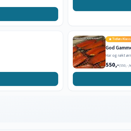
Tidløs Klass
God Gamme
Har og røkt ør
550,-
(
550,-
/k