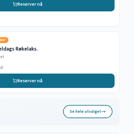
Reserver nå
iker
ldags Røkelaks.
ret
g)
Reserver nå
Se hele utvalget