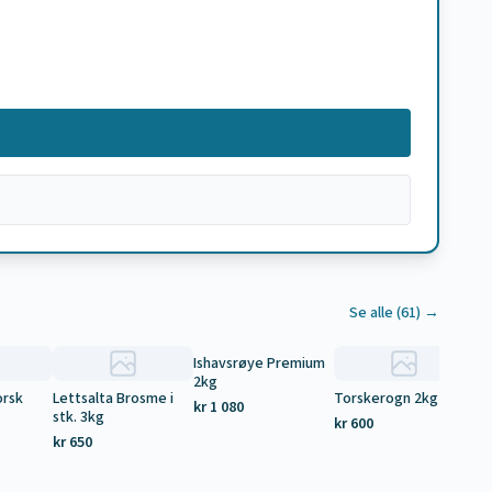
Se alle (
61
) →
Ishavsrøye Premium
2kg
orsk
Lettsalta Brosme i
Torskerogn 2kg
La
kr 1 080
stk. 3kg
2,
kr 600
kr 650
kr