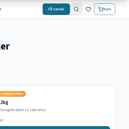
r
Få varsel
Kurv
ker
n skalldyrsaften
 2kg
s Kongekrabbe L3 størrelse
g)