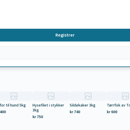
Registrer
for til hund 5kg
Hysefilet i stykker
Sildekaker 3kg
Tørrfisk av T
3kg
 400
kr 740
kr 600
kr 750