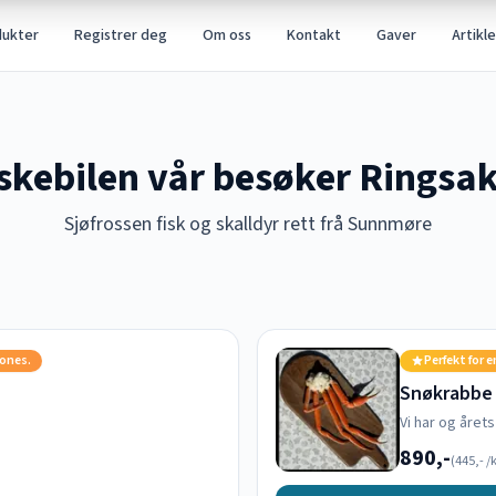
dukter
Registrer deg
Om oss
Kontakt
Gaver
Artikle
skebilen vår besøker Ringsa
Sjøfrossen fisk og skalldyr rett frå Sunnmøre
jones.
Perfekt for e
Snøkrabbe
Vi har og året
890,-
(
445,-
/k