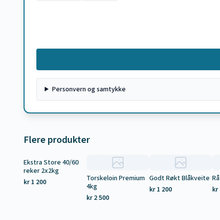
Personvern og samtykke
Flere produkter
Ekstra Store 40/60
Tilbud
reker 2x2kg
Torskeloin Premium
Godt Røkt Blåkveite
Rå
kr 1 200
4kg
kr 1 200
kr
kr 2 500