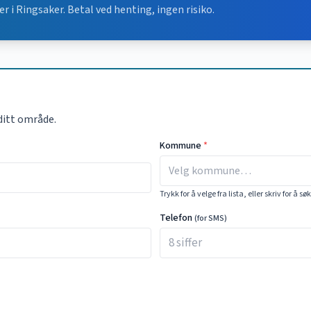
er i
Ringsaker
. Betal ved henting, ingen risiko.
ditt område.
Kommune
*
Trykk for å velge fra lista, eller skriv for å sø
Telefon
(for SMS)