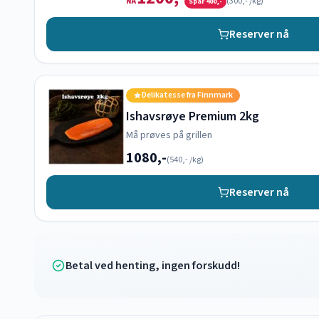
(
300,-
/kg)
NÅ
Spar
400,-
Reserver nå
Delikatesse fra Finnmark
Ishavsrøye Premium 2kg
Må prøves på grillen
1080,-
(
540,-
/kg)
Reserver nå
Betal ved henting, ingen forskudd!