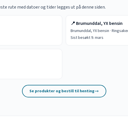
este rute med datoer og tider legges ut på denne siden.
📍
Brumunddal, YX bensin
Brumunddal, YX bensin
·
Ringsake
Sist besøkt
9. mars
Se produkter og bestill til henting