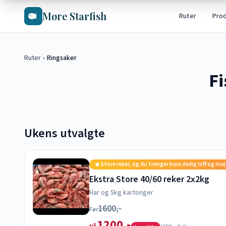
Hopp til hovedinnhold
Møre Starfish
Ruter
Pro
Ruter
›
Ringsaker
Fi
Ukens utvalgte
Store reker, og du trenger bare deilig loff og ma
Ekstra Store 40/60 reker 2x2kg
Har og 5kg kartonger
1600,-
Før
1200,-