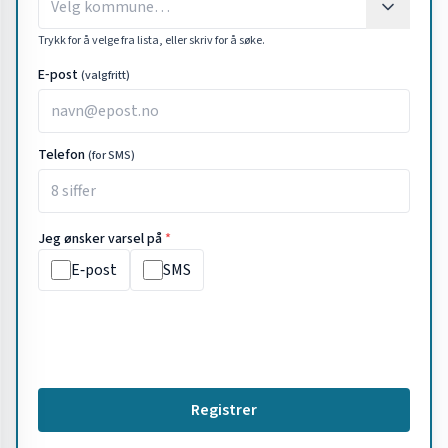
Trykk for å velge fra lista, eller skriv for å søke.
E‑post
(valgfritt)
Telefon
(for SMS)
Jeg ønsker varsel på
*
E‑post
SMS
Registrer