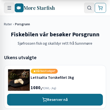
Hopp til hovedinnhold
Møre Starfish
Ruter
›
Porsgrunn
Fiskebilen vår besøker Porsgrunn
Sjøfrossen fisk og skalldyr rett frå Sunnmøre
Ukens utvalgte
Vår bestselger!
Lettsalta Torskefilet 3kg
1080,-
(
360,-
/kg)
Reserver nå