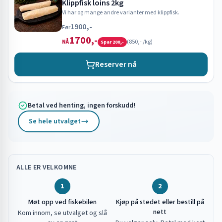
Klippfisk loins 2kg
Vi har og mange andre varianter med klippfisk.
1900,-
Før
1700,-
(
850,-
/kg)
NÅ
Spar
200,-
Reserver nå
Betal ved henting, ingen forskudd!
Se hele utvalget
ALLE ER VELKOMNE
1
2
Møt opp ved fiskebilen
Kjøp på stedet eller bestill på
nett
Kom innom, se utvalget og slå