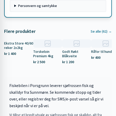
Personvern og samtykke
Flere produkter
Se alle (
62
) →
Ekstra Store 40/60
Tilbud
reker 2x2kg
Torskeloin
Godt Røkt
Råfor til hund 5
kr 1 400
Premium 4kg
Blåkveite
kr 400
kr 2 500
kr 1 200
Fiskebilen i Porsgrunn leverer sjøfrossen fisk og
skalldyr fra Sunnmøre. Se kommende stopp og tider
over, eller registrer deg for SMS/e-post varsel så gir vi
beskjed når vi er på vei.
Vi tilbyr et bredt utvalg av sjøfrossen fisk og skalldyr, alt fra