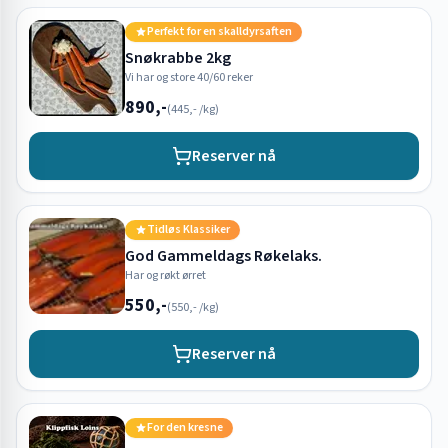
Perfekt for en skalldyrsaften
Snøkrabbe 2kg
Vi har og store 40/60 reker
890,-
(
445,-
/kg)
Reserver nå
Tidløs Klassiker
God Gammeldags Røkelaks.
Har og røkt ørret
550,-
(
550,-
/kg)
Reserver nå
For den kresne