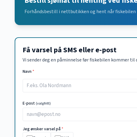
Bestill sjømat til henting ved fisk
Forhåndsbestill i nettbutikken og hent når fiskebilen 
Få varsel på SMS eller e-post
Vi sender deg en påminnelse før fiskebilen kommer til 
Navn
*
E‑post
(valgfritt)
Jeg ønsker varsel på
*