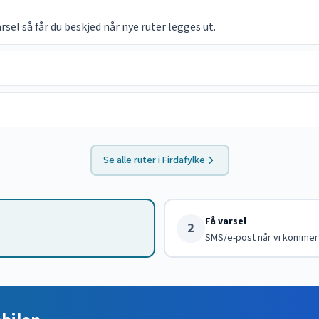
el så får du beskjed når nye ruter legges ut.
Se alle ruter i
Firdafylke
Få varsel
2
SMS/e-post når vi kommer