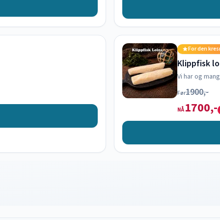
For den kre
Klippfisk l
Vi har og mang
1900,-
Før
1700,-
NÅ