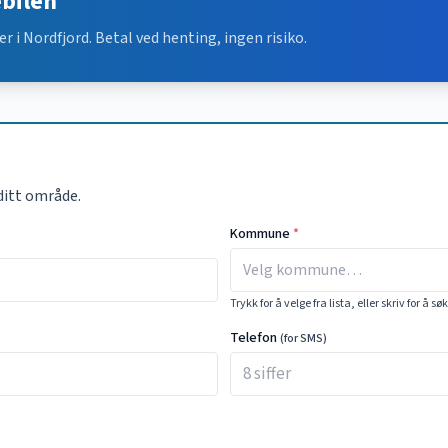
ebilen
er i
Nordfjord
. Betal ved henting, ingen risiko.
ditt område.
Kommune
*
Trykk for å velge fra lista, eller skriv for å sø
Telefon
(for SMS)