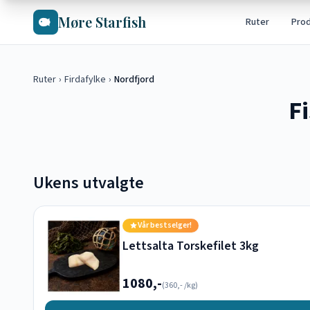
Hopp til hovedinnhold
Møre Starfish
Ruter
Pro
Ruter
›
Firdafylke
›
Nordfjord
F
Ukens utvalgte
Vår bestselger!
Lettsalta Torskefilet 3kg
1080,-
(
360,-
/kg)