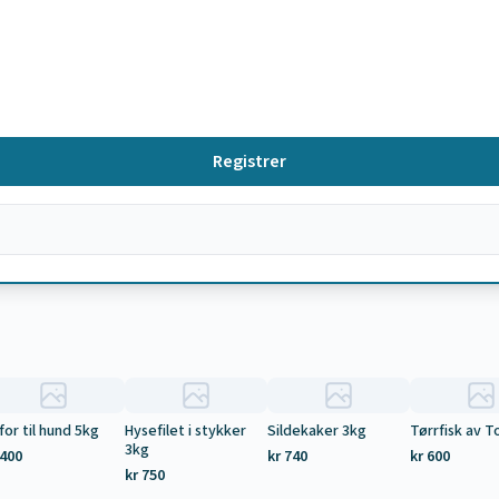
Registrer
for til hund 5kg
Hysefilet i stykker
Sildekaker 3kg
Tørrfisk av T
3kg
 400
kr 740
kr 600
kr 750