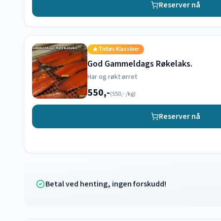
Reserver nå
Tidløs Klassiker
God Gammeldags Røkelaks.
Har og røkt ørret
550,-
(
550,-
/kg)
Reserver nå
Betal ved henting, ingen forskudd!