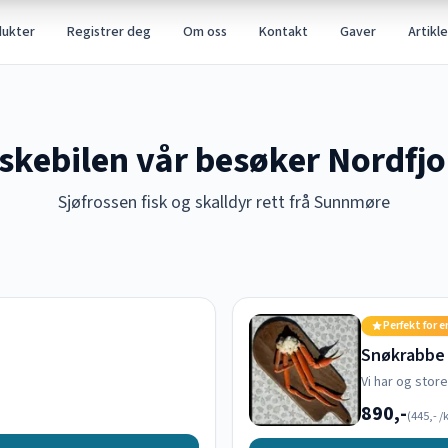
dukter
Registrer deg
Om oss
Kontakt
Gaver
Artikle
iskebilen vår besøker Nordfjo
Sjøfrossen fisk og skalldyr rett frå Sunnmøre
Perfekt for e
Snøkrabbe
Vi har og stor
890,-
(
445,-
/k