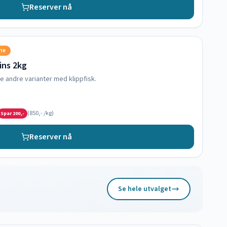
Reserver nå
sne
oins 2kg
e andre varianter med klippfisk.
(
850,-
/kg)
Spar
200,-
Reserver nå
Se hele utvalget