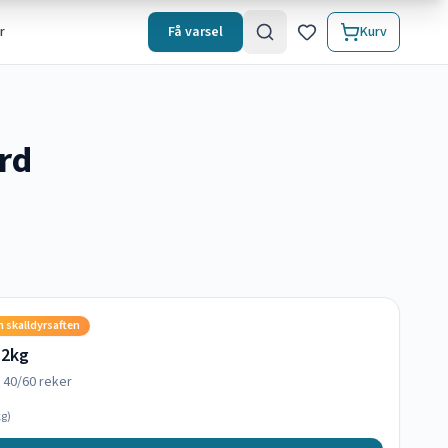
r
Få varsel
Kurv
rd
n skalldyrsaften
 2kg
e 40/60 reker
g)