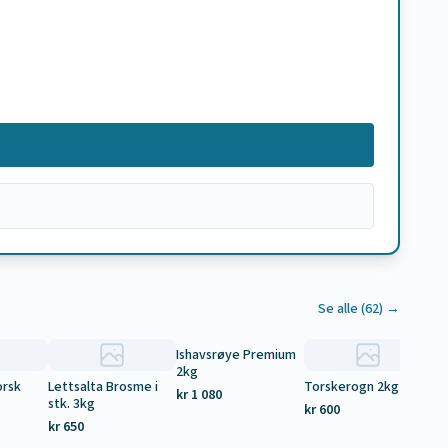
Se alle (
62
) →
Ishavsrøye Premium
2kg
orsk
Lettsalta Brosme i
Torskerogn 2kg
La
kr 1 080
stk. 3kg
2,
kr 600
kr 650
kr