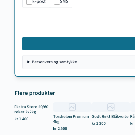
E‑post
SMS
Personvern og samtykke
Flere produkter
Ekstra Store 40/60
Tilbud
reker 2x2kg
Torskeloin Premium
Godt Røkt Blåkveite
Rå
kr 1 400
4kg
kr 1 200
kr
kr 2 500