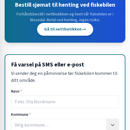
Bestill sjømat til henting ved fiskebilen
Forhåndsbestill i nettbutikken og hent når fiskebilen er i
Nissedal
. Betal ved henting, ingen risiko.
Gå til nettbutikken
Få varsel på SMS eller e-post
Vi sender deg en påminnelse før fiskebilen kommer til
ditt område.
Navn
*
Kommune
*