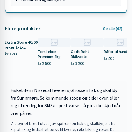
Flere produkter
Se alle (
62
) →
Ekstra Store 40/60
Tilbud
reker 2x2kg
Torskeloin
Godt Røkt
Råfor til hund 5
kr 1 400
Premium 4kg
Blåkveite
kr 400
kr 2 500
kr 1 200
Fiskebilen i Nissedal leverer sjøfrossen fisk og skalldyr
fra Sunnmøre. Se kommende stopp og tider over, eller
registrer deg for SMS/e-post varsel så gir vi beskjed når
vi er på vei.
Vi tilbyr et bredt utvalg av sjøfrossen fisk og skalldyr, alt fra
klippfisk og lettsaltet torsk til kveite, røkelaks og reker. Du