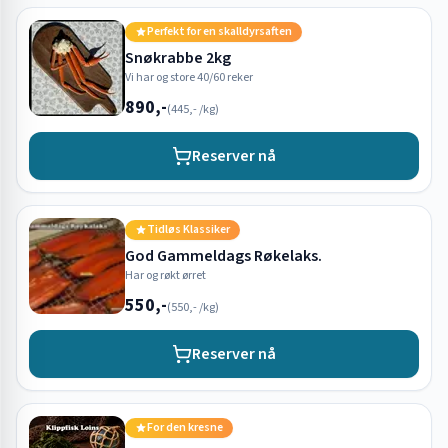
Perfekt for en skalldyrsaften
Snøkrabbe 2kg
Vi har og store 40/60 reker
890,-
(
445,-
/kg)
Reserver nå
Tidløs Klassiker
God Gammeldags Røkelaks.
Har og røkt ørret
550,-
(
550,-
/kg)
Reserver nå
For den kresne