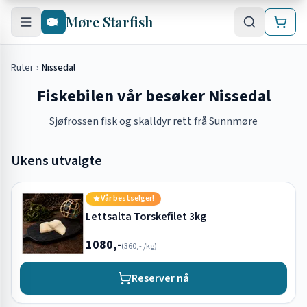
Hopp til hovedinnhold
Møre Starfish
Ruter
›
Nissedal
Fiskebilen vår besøker Nissedal
Sjøfrossen fisk og skalldyr rett frå Sunnmøre
Ukens utvalgte
Vår bestselger!
Lettsalta Torskefilet 3kg
1080,-
(
360,-
/kg)
Reserver nå