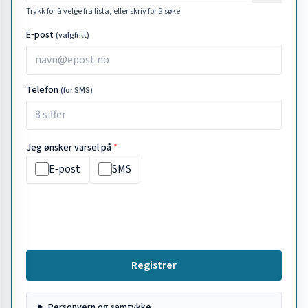
Trykk for å velge fra lista, eller skriv for å søke.
E‑post
(valgfritt)
Telefon
(for SMS)
Jeg ønsker varsel på
*
E‑post
SMS
Registrer
Personvern og samtykke