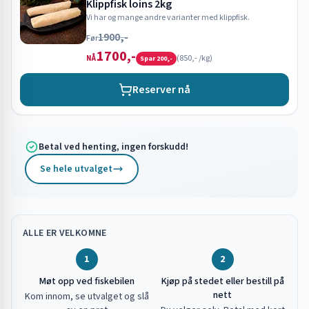
Klippfisk loins 2kg
Vi har og mange andre varianter med klippfisk.
1900,-
Før
1700,-
(
850,-
/kg)
NÅ
Spar
200,-
Reserver nå
Betal ved henting, ingen forskudd!
Se hele utvalget
ALLE ER VELKOMNE
1
2
Møt opp ved fiskebilen
Kjøp på stedet eller bestill på
nett
Kom innom, se utvalget og slå