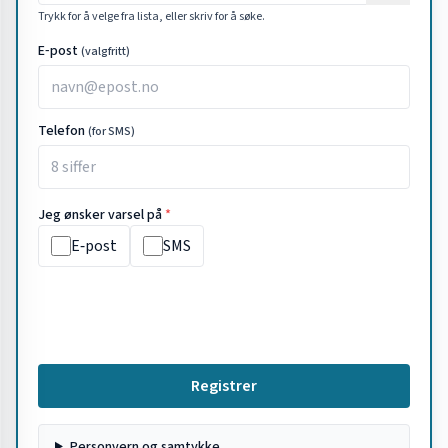
Trykk for å velge fra lista, eller skriv for å søke.
E‑post
(valgfritt)
Telefon
(for SMS)
Jeg ønsker varsel på
*
E‑post
SMS
Registrer
Personvern og samtykke