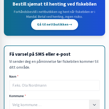
Bestill sjømat til henting ved fiskebilen
Forhåndsbestill i nettbutikken og hent når fiskebilen er i
Mandal
. Betal ved henting, ingen risiko.
Gå til nettbutikken
Få varsel på SMS eller e-post
Vi sender deg en påminnelse før fiskebilen kommer til
ditt område.
Navn
*
Kommune
*