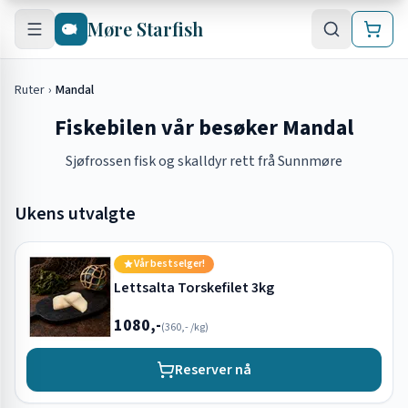
Hopp til hovedinnhold
Møre Starfish
Ruter
›
Mandal
Fiskebilen vår besøker Mandal
Sjøfrossen fisk og skalldyr rett frå Sunnmøre
Ukens utvalgte
Vår bestselger!
Lettsalta Torskefilet 3kg
1080,-
(
360,-
/kg)
Reserver nå