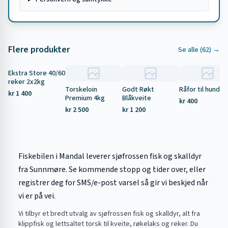
Flere produkter
Se alle (
62
) →
Ekstra Store 40/60
Tilbud
reker 2x2kg
Torskeloin
Godt Røkt
Råfor til hund 5
kr 1 400
Premium 4kg
Blåkveite
kr 400
kr 2 500
kr 1 200
Fiskebilen i Mandal leverer sjøfrossen fisk og skalldyr
fra Sunnmøre. Se kommende stopp og tider over, eller
registrer deg for SMS/e-post varsel så gir vi beskjed når
vi er på vei.
Vi tilbyr et bredt utvalg av sjøfrossen fisk og skalldyr, alt fra
klippfisk og lettsaltet torsk til kveite, røkelaks og reker. Du