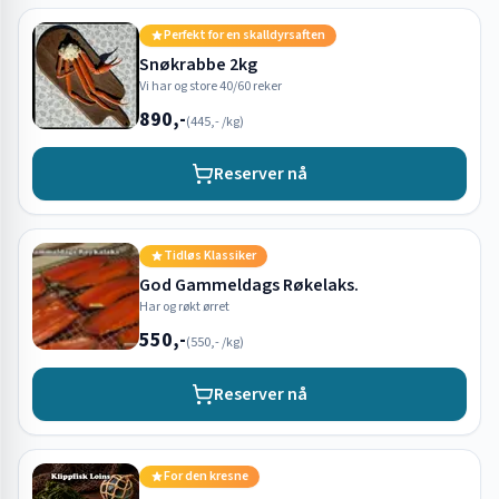
Perfekt for en skalldyrsaften
Snøkrabbe 2kg
Vi har og store 40/60 reker
890,-
(
445,-
/kg)
Reserver nå
Tidløs Klassiker
God Gammeldags Røkelaks.
Har og røkt ørret
550,-
(
550,-
/kg)
Reserver nå
For den kresne