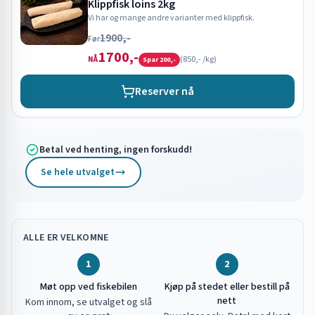
Klippfisk loins 2kg
Vi har og mange andre varianter med klippfisk.
1900,-
Før
1700,-
(
850,-
/kg)
NÅ
Spar
200,-
Reserver nå
Betal ved henting, ingen forskudd!
Se hele utvalget
ALLE ER VELKOMNE
1
2
Møt opp ved fiskebilen
Kjøp på stedet eller bestill på
nett
Kom innom, se utvalget og slå