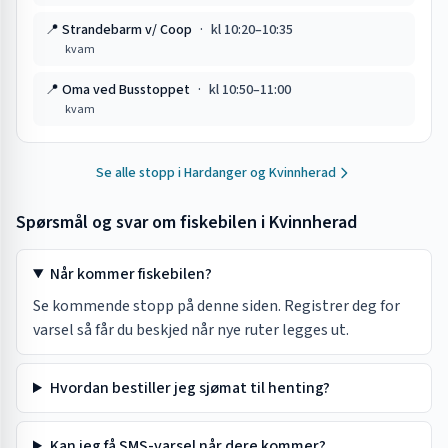
📍
Strandebarm v/ Coop
·
kl
10:20
–
10:35
kvam
📍
Oma ved Busstoppet
·
kl
10:50
–
11:00
kvam
Se alle stopp i
Hardanger og Kvinnherad
Spørsmål og svar om fiskebilen i
Kvinnherad
Når kommer fiskebilen?
Se kommende stopp på denne siden. Registrer deg for
varsel så får du beskjed når nye ruter legges ut.
Hvordan bestiller jeg sjømat til henting?
Kan jeg få SMS-varsel når dere kommer?