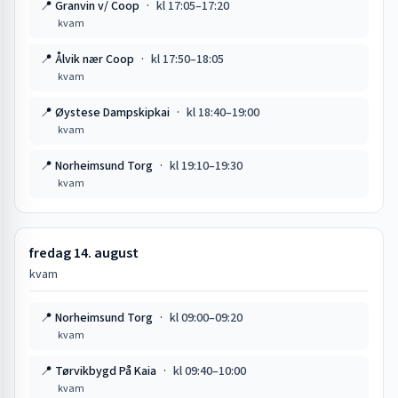
📍
Granvin v/ Coop
·
kl
17:05
–
17:20
kvam
📍
Ålvik nær Coop
·
kl
17:50
–
18:05
kvam
📍
Øystese Dampskipkai
·
kl
18:40
–
19:00
kvam
📍
Norheimsund Torg
·
kl
19:10
–
19:30
kvam
fredag 14. august
kvam
📍
Norheimsund Torg
·
kl
09:00
–
09:20
kvam
📍
Tørvikbygd På Kaia
·
kl
09:40
–
10:00
kvam