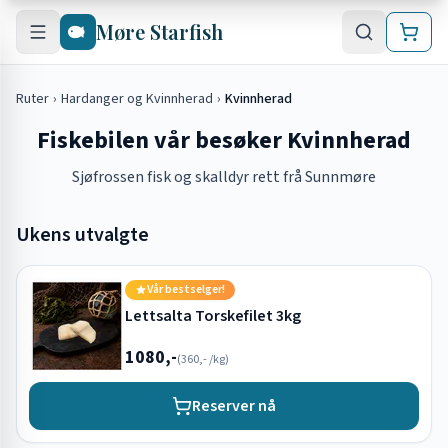
Hopp til hovedinnhold
Møre Starfish
Ruter
›
Hardanger og Kvinnherad
›
Kvinnherad
Fiskebilen vår besøker Kvinnherad
Sjøfrossen fisk og skalldyr rett frå Sunnmøre
Ukens utvalgte
Vår bestselger!
Lettsalta Torskefilet 3kg
1080,-
(
360,-
/kg)
Reserver nå