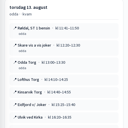
torsdag 13. august
odda · · kvam
📍
Røldal, ST 1 bensin
·
kl
11:41
–
11:50
odda
📍
Skare vis a vis joker
·
kl
12:20
–
12:30
odda
📍
Odda Torg
·
kl
13:00
–
13:30
odda
📍
Lofthus Torg
·
kl
14:10
–
14:25
📍
Kinsarvik Torg
·
kl
14:40
–
14:55
📍
Eidfjord v/ Joker
·
kl
15:25
–
15:40
📍
Ulvik ved Kirka
·
kl
16:20
–
16:35