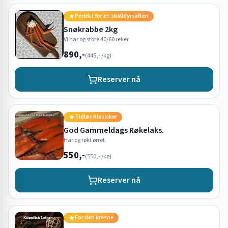
Perfekt for en skalldyrsaften
Snøkrabbe 2kg
Vi har og store 40/60 reker
890,-
(
445,-
/kg)
Reserver nå
Tidløs Klassiker
God Gammeldags Røkelaks.
Har og røkt ørret
550,-
(
550,-
/kg)
Reserver nå
For den kresne