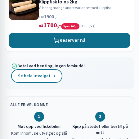
Klippfisk loins 2kg
Vi har og mange andre varianter med klippfisk.
1900,-
Før
1700,-
(
850,-
/kg)
NÅ
Spar
200,-
Reserver nå
Betal ved henting, ingen forskudd!
Se hele utvalget
ALLE ER VELKOMNE
1
2
Møt opp ved fiskebilen
Kjøp på stedet eller bestill på
nett
Kom innom, se utvalget og slå