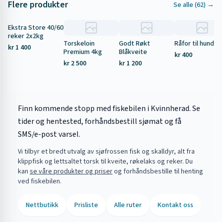
Flere produkter
Se alle (
62
) →
Ekstra Store 40/60
Tilbud
reker 2x2kg
Torskeloin
Godt Røkt
Råfor til hund 5
kr 1 400
Premium 4kg
Blåkveite
kr 400
kr 2 500
kr 1 200
Finn kommende stopp med fiskebilen i Kvinnherad. Se
tider og hentested, forhåndsbestill sjømat og få
SMS/e-post varsel.
Vi tilbyr et bredt utvalg av sjøfrossen fisk og skalldyr, alt fra
klippfisk og lettsaltet torsk til kveite, røkelaks og reker. Du
kan
se våre produkter og priser
og forhåndsbestille til henting
ved fiskebilen.
Nettbutikk
Prisliste
Alle ruter
Kontakt oss