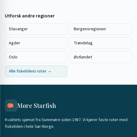
Utforsk andre regioner
Stavanger
Bergensregionen
Agder
Trøndelag
Oslo
Østlandet
Alle fiskebilens ruter →
Møre Starfish
Kvalitets sjømat fra Sunnmøre siden 1987. Vi kjører faste ruter med
fiskebilen i hele Sør-Norge.