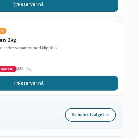
Reserver nå
sne
oins 2kg
e andre varianter med klippfisk.
(
850,-
/kg)
Spar
200,-
Reserver nå
Se hele utvalget