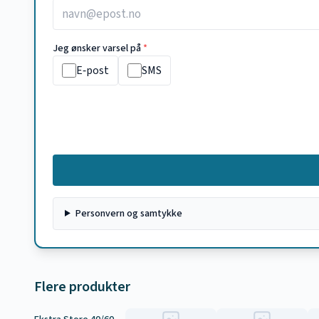
Jeg ønsker varsel på
*
E‑post
SMS
Personvern og samtykke
Flere produkter
Tilbud