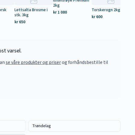
Ishavsrøye Premium
2kg
orsk
Lettsalta Brosme i
Torskerogn 2kg
La
kr 1 080
stk. 3kg
2,
kr 600
kr 650
kr
st varsel.
kan
se våre produkter og priser
og forhåndsbestille til
Trøndelag