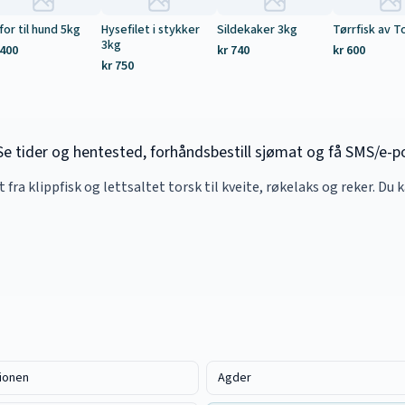
for til hund 5kg
Hysefilet i stykker
Sildekaker 3kg
Tørrfisk av T
3kg
 400
kr 740
kr 600
kr 750
 tider og hentested, forhåndsbestill sjømat og få SMS/e-po
lt fra klippfisk og lettsaltet torsk til kveite, røkelaks og reker. Du 
ionen
Agder