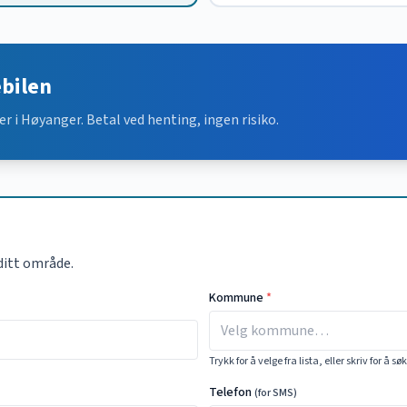
ebilen
er i
Høyanger
. Betal ved henting, ingen risiko.
ditt område.
Kommune
*
Trykk for å velge fra lista, eller skriv for å sø
Telefon
(for SMS)