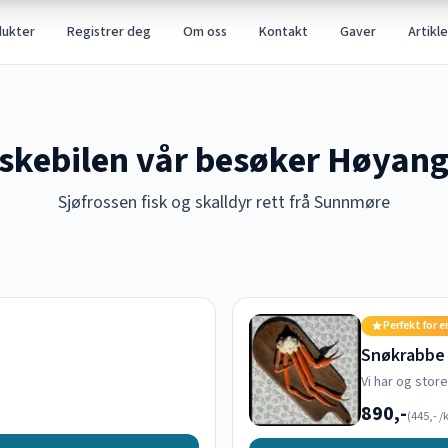
dukter
Registrer deg
Om oss
Kontakt
Gaver
Artikle
iskebilen vår besøker Høyang
Sjøfrossen fisk og skalldyr rett frå Sunnmøre
Perfekt for e
Snøkrabbe
Vi har og stor
890,-
(
445,-
/k