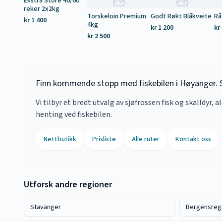
Ekstra Store 40/60
reker 2x2kg
Torskeloin Premium
Godt Røkt Blåkveite
Rå
kr 1 400
4kg
kr 1 200
kr
kr 2 500
Finn kommende stopp med fiskebilen i Høyanger. Se
Vi tilbyr et bredt utvalg av sjøfrossen fisk og skalldyr, a
henting ved fiskebilen.
Nettbutikk
Prisliste
Alle ruter
Kontakt oss
Utforsk andre regioner
Stavanger
Bergensreg