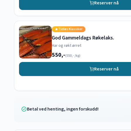
Reserver nå
Tidløs Klassiker
God Gammeldags Røkelaks.
Har og røkt ørret
550,-
(
550,-
/kg)
Reserver nå
Betal ved henting, ingen forskudd!