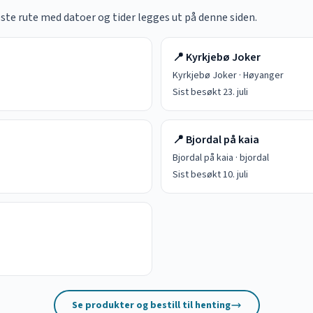
este rute med datoer og tider legges ut på denne siden.
📍
Kyrkjebø Joker
Kyrkjebø Joker
·
Høyanger
Sist besøkt
23. juli
📍
Bjordal på kaia
Bjordal på kaia
·
bjordal
Sist besøkt
10. juli
Se produkter og bestill til henting