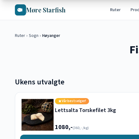
Hopp til hovedinnhold
Møre Starfish
Ruter
Pro
Ruter
›
Sogn
›
Høyanger
F
Ukens utvalgte
Vår bestselger!
Lettsalta Torskefilet 3kg
1080,-
(
360,-
/kg)