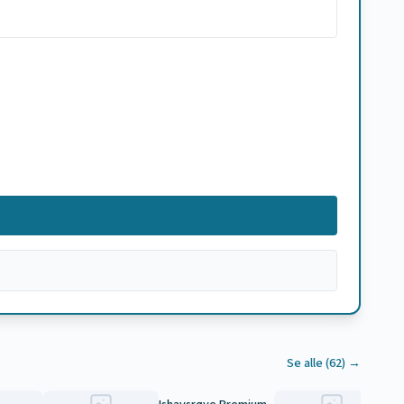
Se alle (
62
) →