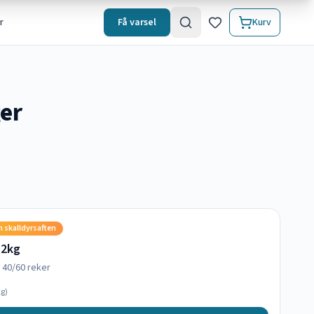
r
Få varsel
Kurv
er
n skalldyrsaften
 2kg
e 40/60 reker
g)