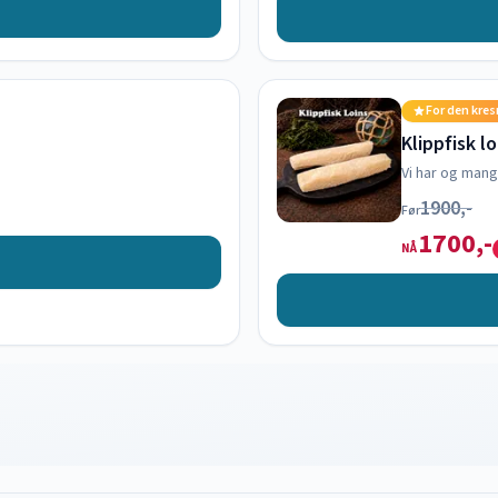
For den kre
Klippfisk l
Vi har og mang
1900,-
Før
1700,-
NÅ