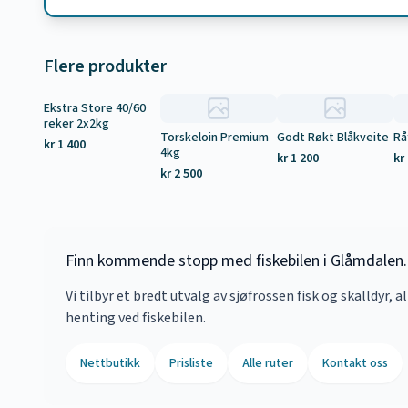
Flere produkter
Ekstra Store 40/60
Tilbud
reker 2x2kg
Torskeloin Premium
Godt Røkt Blåkveite
Rå
kr 1 400
4kg
kr 1 200
kr
kr 2 500
Finn kommende stopp med fiskebilen i Glåmdalen. S
Vi tilbyr et bredt utvalg av sjøfrossen fisk og skalldyr, a
henting ved fiskebilen.
Nettbutikk
Prisliste
Alle ruter
Kontakt oss