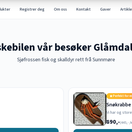
dukter
Registrer deg
Om oss
Kontakt
Gaver
Artikle
skebilen vår besøker Glåmda
Sjøfrossen fisk og skalldyr rett frå Sunnmøre
Perfekt for e
Snøkrabbe
Vi har og stor
890,-
(
445,-
/k