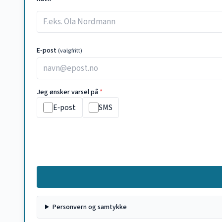
E‑post
(valgfritt)
Jeg ønsker varsel på
*
E‑post
SMS
Personvern og samtykke