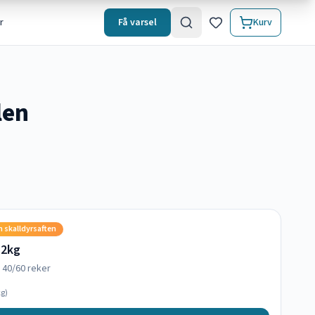
r
Få varsel
Kurv
len
n skalldyrsaften
 2kg
e 40/60 reker
g)