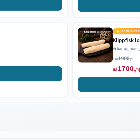
For den kre
Klippfisk l
Vi har og mang
1900,-
Før
1700,-
NÅ