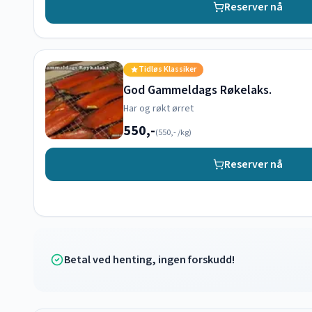
Reserver nå
Tidløs Klassiker
God Gammeldags Røkelaks.
Har og røkt ørret
550,-
(
550,-
/kg)
Reserver nå
Betal ved henting, ingen forskudd!