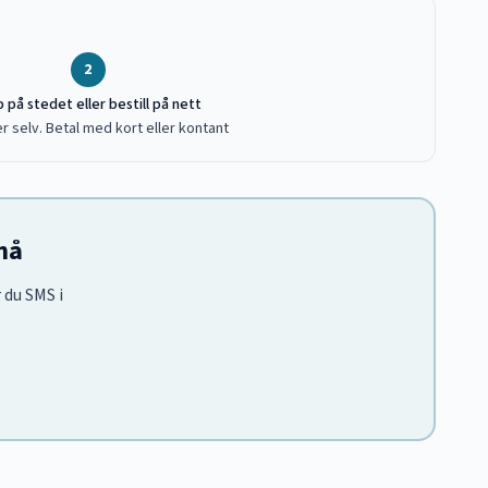
2
 på stedet eller bestill på nett
r selv. Betal med kort eller kontant
nå
 du SMS i