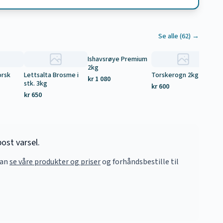
Se alle (
62
) →
Ishavsrøye Premium
2kg
orsk
Lettsalta Brosme i
Torskerogn 2kg
La
kr 1 080
stk. 3kg
2,
kr 600
kr 650
kr
ost varsel.
kan
se våre produkter og priser
og forhåndsbestille til