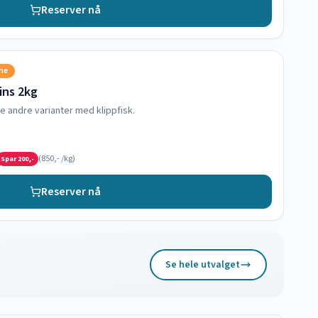
Reserver nå
sne
oins 2kg
e andre varianter med klippfisk.
(
850,-
/kg)
Spar
200,-
Reserver nå
Se hele utvalget