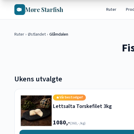
Hopp til hovedinnhold
Møre Starfish
Ruter
Pro
Ruter
›
Østlandet
›
Glåmdalen
Fi
Ukens utvalgte
Vår bestselger!
Lettsalta Torskefilet 3kg
1080,-
(
360,-
/kg)