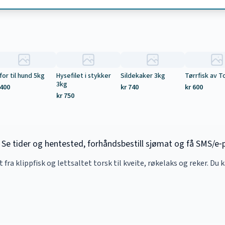
for til hund 5kg
Hysefilet i stykker
Sildekaker 3kg
Tørrfisk av T
3kg
 400
kr 740
kr 600
kr 750
e tider og hentested, forhåndsbestill sjømat og få SMS/e‑p
lt fra klippfisk og lettsaltet torsk til kveite, røkelaks og reker. Du 