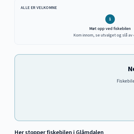
ALLE ER VELKOMNE
1
Møt opp ved fiskebilen
Kom innom, se utvalget og slå av 
N
Fiskebil
Her stopper fiskebilen i
Glåmdalen