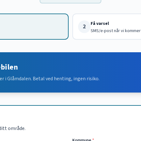
Få varsel
2
SMS/e-post når vi kommer
ebilen
er i
Glåmdalen
. Betal ved henting, ingen risiko.
ditt område.
Kommune
*