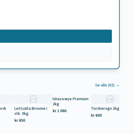
Se alle (
62
) →
Ishavsrøye Premium
2kg
orsk
Lettsalta Brosme i
Torskerogn 2kg
La
kr 1 080
stk. 3kg
2,
kr 600
kr 650
kr