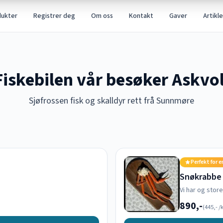
dukter
Registrer deg
Om oss
Kontakt
Gaver
Artikle
Fiskebilen vår besøker Askvol
Sjøfrossen fisk og skalldyr rett frå Sunnmøre
Perfekt for e
Snøkrabbe
Vi har og stor
890,-
(
445,-
/k