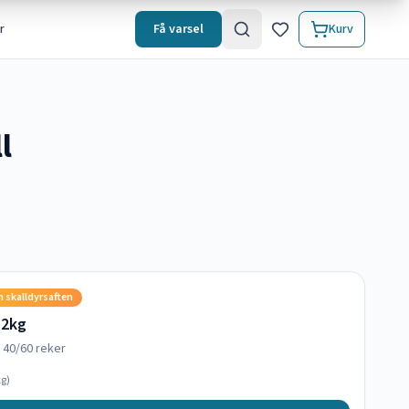
r
Få varsel
Kurv
l
n skalldyrsaften
 2kg
e 40/60 reker
g)