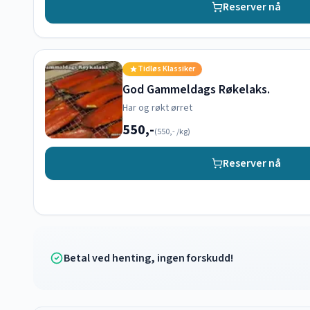
Reserver nå
Tidløs Klassiker
God Gammeldags Røkelaks.
Har og røkt ørret
550,-
(
550,-
/kg)
Reserver nå
Betal ved henting, ingen forskudd!