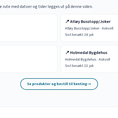
te rute med datoer og tider legges ut på denne siden.
📍
Atløy Busstopp/Joker
Atløy Busstopp/Joker
·
Askvoll
Sist besøkt
24. juli
📍
Holmedal Bygdehus
Holmedal Bygdehus
·
Askvoll
Sist besøkt
23. juli
Se produkter og bestill til henting