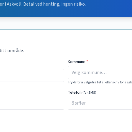
er i
Askvoll
. Betal ved henting, ingen risiko.
ditt område.
Kommune
*
Trykk for å velge fra lista, eller skriv for å sø
Telefon
(for SMS)