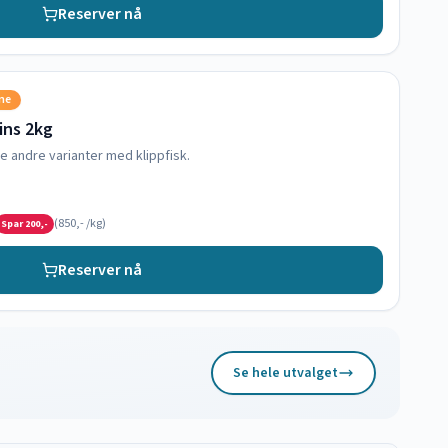
Reserver nå
sne
oins 2kg
e andre varianter med klippfisk.
(
850,-
/kg)
Spar
200,-
Reserver nå
Se hele utvalget