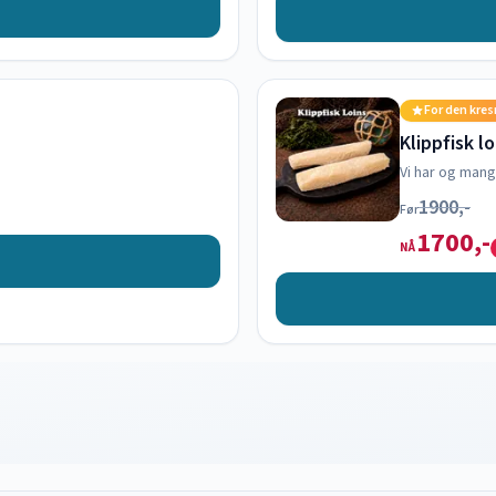
For den kre
Klippfisk l
Vi har og mang
1900,-
Før
1700,-
NÅ