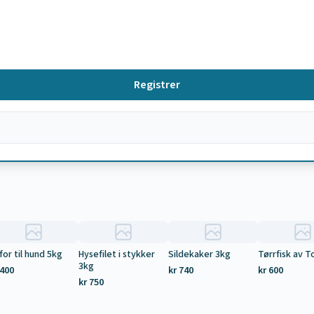
Registrer
for til hund 5kg
Hysefilet i stykker
Sildekaker 3kg
Tørrfisk av T
3kg
 400
kr 740
kr 600
kr 750