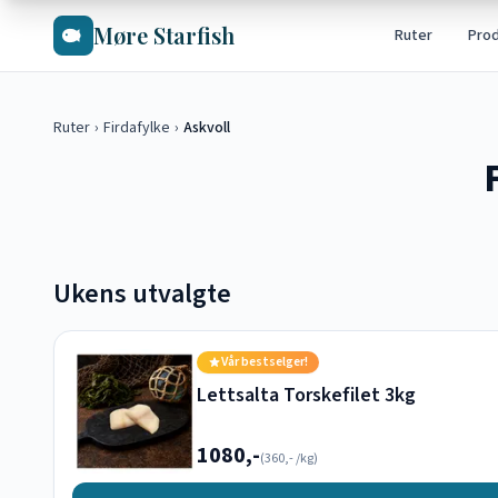
Hopp til hovedinnhold
Møre Starfish
Ruter
Pro
Ruter
›
Firdafylke
›
Askvoll
Ukens utvalgte
Vår bestselger!
Lettsalta Torskefilet 3kg
1080,-
(
360,-
/kg)