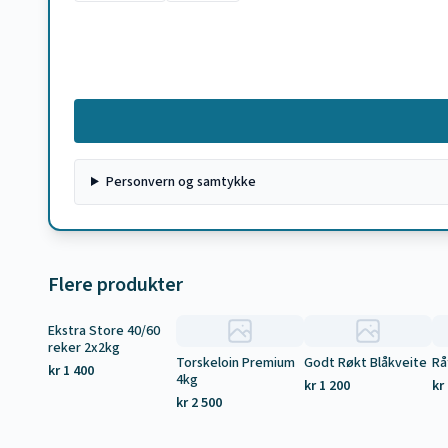
Personvern og samtykke
Flere produkter
Ekstra Store 40/60
Tilbud
reker 2x2kg
Torskeloin Premium
Godt Røkt Blåkveite
Rå
kr 1 400
4kg
kr 1 200
kr
kr 2 500