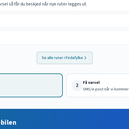
el så får du beskjed når nye ruter legges ut.
Se alle ruter i
Firdafylke
Få varsel
2
SMS/e-post når vi kommer
ebilen