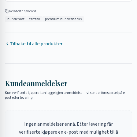
•
Hold øye med hunden de første gangene – noen hunder
svelger for raskt
Relaterte søkeord
hundemat
tørrfisk
premium hundesnacks
Tilbake til alle produkter
Kundeanmeldelser
Kun verifiserte kjøpere kan legge igjen anmeldelse — vi sender forespørsel på e-
post etter levering.
Ingen anmeldelser ennå. Etter levering får
verifiserte kjøpere en e-post med mulighet til å