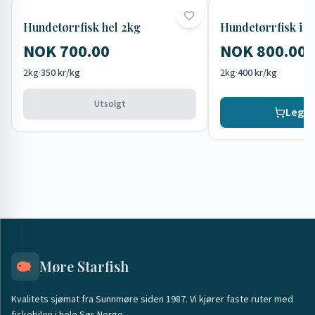
Utsolgt
Hundetørrfisk hel 2kg
Hundetørrfisk i s
NOK 700.00
NOK 800.00
2kg
·
350 kr/kg
2kg
·
400 kr/kg
Utsolgt
Legg i
Møre Starfish
Kvalitets sjømat fra Sunnmøre siden 1987. Vi kjører faste ruter med